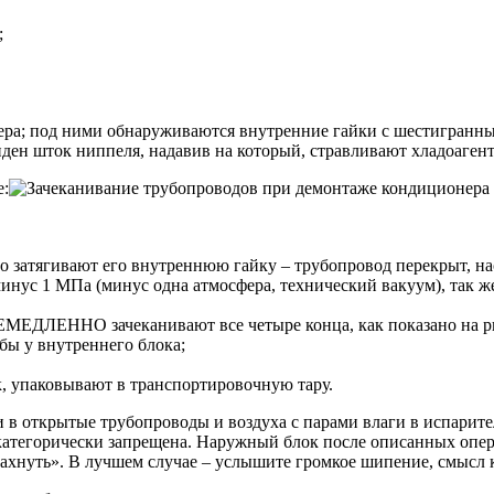
;
ра; под ними обнаруживаются внутренние гайки с шестигранны
иден шток ниппеля, надавив на который, стравливают хладоагент
е:
о затягивают его внутреннюю гайку – трубопровод перекрыт, на
инус 1 МПа (минус одна атмосфера, технический вакуум), так же
НЕМЕДЛЕННО зачеканивают все четыре конца, как показано на р
убы у внутреннего блока;
, упаковывают в транспортировочную тару.
в открытые трубопроводы и воздуха с парами влаги в испаритель
категорически запрещена. Наружный блок после описанных опер
бахнуть». В лучшем случае – услышите громкое шипение, смысл к