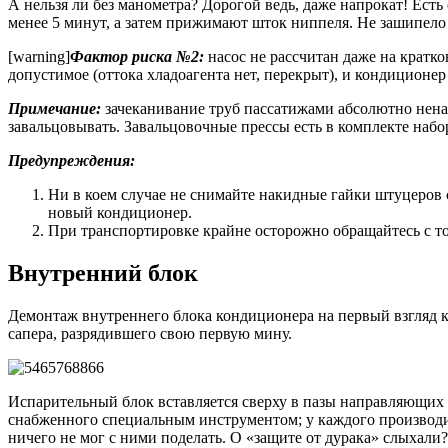
А нельзя ли без манометра? Дорогой ведь, даже напрокат! Есть 
менее 5 минут, а затем прижимают шток ниппеля. Не зашипело 
[warning]
Фактор риска №2:
насос не рассчитан даже на кратк
допустимое (оттока хладоагента нет, перекрыт), и кондиционер 
Примечание:
зачеканивание труб пассатижами абсолютно нена
завальцовывать. Завальцовочные прессы есть в комплекте набор
Предупреждения:
Ни в коем случае не снимайте накидные гайки штуцеров с
новый кондиционер.
При транспортировке крайне осторожно обращайтесь с т
Внутренний блок
Демонтаж внутреннего блока кондиционера на первый взгляд каж
сапера, разрядившего свою первую мину.
Испарительный блок вставляется сверху в пазы направляющих 
снабженного специальным инструментом; у каждого производит
ничего не мог с ними поделать. О «защите от дурака» слыхали? 