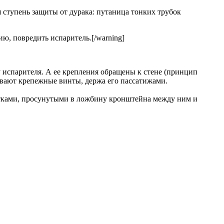
 ступень защиты от дурака: путаница тонких трубок
ию, повредить испаритель
.
[/warning]
 испарителя. А ее крепления обращены к стене (принцип
ивают крепежные винты, держа его пассатижами.
ертками, просунутыми в ложбину кронштейна между ним и