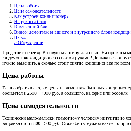
Цена работы
Цена самодеятельности
Как устроен кондиционер?
Наружный блок
Внутренний блок
Видео: демонтаж внешнего и внутреннего блока кондици
Вывод
> Обсуждение
Предстоит переезд. В новую квартиру или офис. На прежнем мес
ли демонтаж кондиционера своими руками? Деньжат сэкономить,
нужно выяснить, а сколько стоит снятие кондиционера по всем
Цена работы
Если собрать в сводку цены на демонтаж бытовых кондиционеро
обойдется в 2500 – 4000 руб, а большого, на офис или особняк 
Цена самодеятельности
Технически мало-мальски грамотному человеку интуитивно ясно
заправка стоит 800-1500 руб. Стало быть, нужны какие-то при