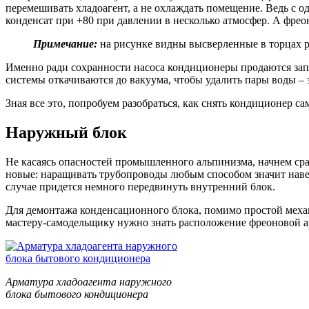
перемешивать хладоагент, а не охлаждать помещение. Ведь с од
конденсат при +80 при давлении в несколько атмосфер. А фрео
Примечание:
на рисунке видны высверленные в торцах р
Именно ради сохранности насоса кондиционеры продаются зап
системы откачиваются до вакуума, чтобы удалить пары воды – з
Зная все это, попробуем разобраться, как снять кондиционер са
Наружный блок
Не касаясь опасностей промышленного альпинизма, начнем сра
новые: наращивать трубопроводы любым способом значит навер
случае придется немного передвинуть внутренний блок.
Для демонтажа конденсационного блока, помимо простой механи
мастеру-самодельщику нужно знать расположение фреоновой ар
Арматура хладоагента наружного
блока бытового кондиционера