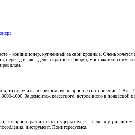
онера
те – кондиционер, купленный за свои кровные. Очень хочется за
 переезд и так – дело затратное. Говорят, монтажники снимают «
 правилам.
в, то получится в среднем очень простое соотношение: 1 Вт – 1
– 8000-1000. За демонтаж кассетного, встроенного в подвесной п
, что просто развинтить штуцеры нельзя – ведь внутри система 
способления, инструмент. Поинтересуемся.