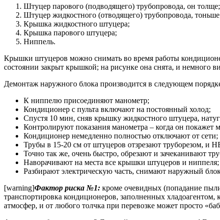
Штуцер парового (подводящего) трубопровода, он толще;
Штуцер жидкостного (отводящего) трубопровода, тоньше
Крышка жидкостного штуцера;
Крышка парового штуцера;
Ниппель.
Крышки штуцеров можно снимать во время работы кондиционе
состоянии закрыт крышкой; на рисунке она снята, и немного в
Демонтаж наружного блока производится в следующем порядк
К ниппелю присоединяют манометр;
Кондиционер с пульта включают на постоянный холод;
Спустя 10 мин, сняв крышку жидкостного штуцера, натуг
Контролируют показания манометра – когда он покажет м
Кондиционер немедленно полностью отключают от сети;
Трубы в 15-20 см от штуцеров отзрезают труборезом, и 
Точно так же, очень быстро, обрезают и зачеканивают тр
Наворачивают на места все крышки штуцеров и ниппеля;
Разбирают электрическую часть, снимают наружный блок
[warning]
Фактор риска №1:
кроме очевидных (попадание пыли 
транспортировка кондиционеров, заполненных хладоагентом, 
атмосфер, и от любого толчка при перевозке может просто «ба