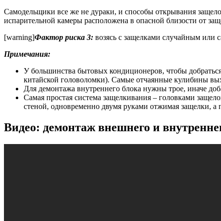
Самодельщики все же не дураки, и способы открывания защелок
испарительной камеры расположена в опасной близости от защ
[warning]
Фактор риска 3:
возясь с защелками случайным или с
Примечания:
У большинства бытовых кондиционеров, чтобы добраться 
китайской головоломки). Самые отчаянные кулибины выхо
Для демонтажа внутреннего блока нужны трое, иначе доба
Самая простая система защелкивания – головками защело
стеной, одновременно двумя руками отжимая защелки, а
Видео: демонтаж внешнего и внутренне