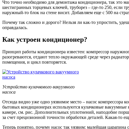
Что точно необходимо для демонтажа кондиционера, так это ма
шестигранных торцевых ключей, труборез – где-то 250, если тр
наружный-то блок на стене висит. Добавляем еще с 500 на стр
Почему так сложно и дорого? Нельзя ли как-то упростить, удеш
оправдалась.
Как устроен кондиционер?
Принцип работы кондиционера известен: компрессор наружного
разогреваются, отдают тепло окружающей среде через радиатор
помещения, и цикл повторяется.
Устройство кулачкового вакуумного
насоса
Отсюда видно уже одно уязвимое место – насос компрессора кон
бытовых кондиционерах используются кулачковые вакуумные нас
камере, см. рис. Дополнительных уплотнений, наподобие поршн
за счет прецизионной точности обработки деталей. Какая-то е
Теперь понятно, почему насос так уязвим: малейшая царапина 