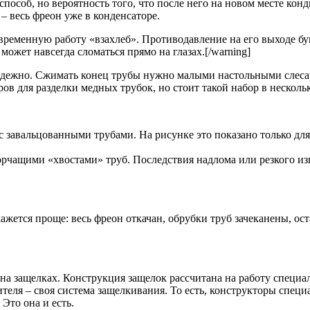
способ, но вероятность того, что после него на новом месте конд
– весь фреон уже в конденсаторе.
овременную работу «взахлеб». Противодавление на его выходе бу
может навсегда сломаться прямо на глазах.[/warning]
дежно. Сжимать конец трубы нужно малыми настольными слесарн
ов для разделки медных трубок, но стоит такой набор в нескольк
 завальцованными трубами. На рисунке это показано только для
орчащими «хвостами» труб. Последствия надлома или резкого из
ется проще: весь фреон откачан, обрубки труб зачеканены, оста
на защелках. Конструкция защелок рассчитана на работу специа
еля – своя система защелкивания. То есть, конструкторы специ
Это она и есть.