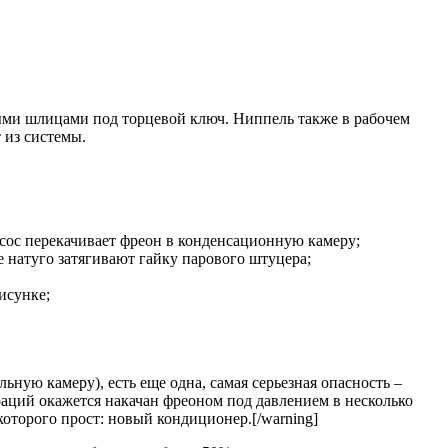
ми шлицами под торцевой ключ. Ниппель также в рабочем
 из системы.
сос перекачивает фреон в конденсационную камеру;
 натуго затягивают гайку парового штуцера;
исунке;
ную камеру), есть еще одна, самая серьезная опасность –
аций окажется накачан фреоном под давлением в несколько
оторого прост: новый кондиционер.[/warning]