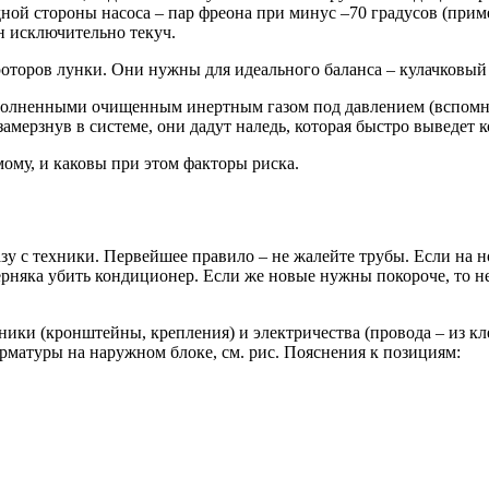
ной стороны насоса – пар фреона при минус –70 градусов (приме
н исключительно текуч.
оторов лунки. Они нужны для идеального баланса – кулачковый 
олненными очищенным инертным газом под давлением (вспомните
амерзнув в системе, они дадут наледь, которая быстро выведет 
мому, и каковы при этом факторы риска.
зу с техники. Первейшее правило – не жалейте трубы. Если на 
няка убить кондиционер. Если же новые нужны покороче, то нем
ки (кронштейны, крепления) и электричества (провода – из клем
матуры на наружном блоке, см. рис. Пояснения к позициям: