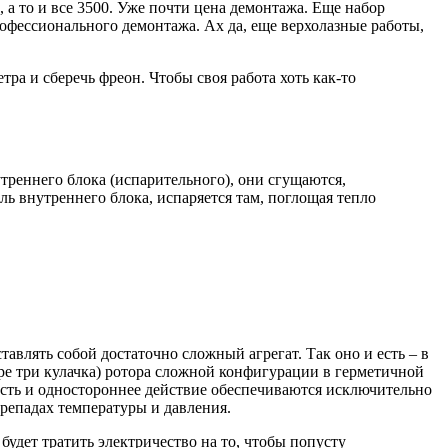
 а то и все 3500. Уже почти цена демонтажа. Еще набор
рофессионального демонтажа. Ах да, еще верхолазные работы,
тра и сберечь фреон. Чтобы своя работа хоть как-то
треннего блока (испарительного), они сгущаются,
ль внутреннего блока, испаряется там, поглощая тепло
авлять собой достаточно сложный агрегат. Так оно и есть – в
ре три кулачка) ротора сложной конфигурации в герметичной
ость и одностороннее действие обеспечиваются исключительно
ерепадах температуры и давления.
будет тратить электричество на то, чтобы попусту