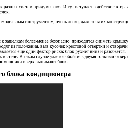
 разных систем придумывают. И тут вступает в действие вторая
елок.
амодельным инструментом, очень легко, даже зная их конструкц
к защелкам более-менее безопасно, приходится снимать крышку
дят из положения, взяв кусочек крестовой отвертки и отворач
вляется еще один фактор риска: блок рухнет вниз и разобьется.
к к стене. В таком случае удается обойтись двумя тонкими отв
 помощники вверх вынимают блок.
го блока кондиционера