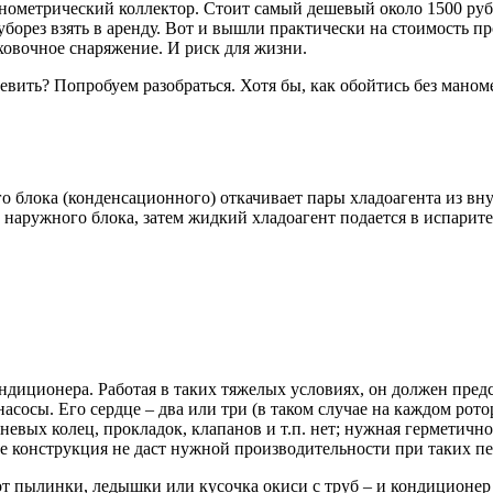
нометрический коллектор. Стоит самый дешевый около 1500 руб,
уборез взять в аренду. Вот и вышли практически на стоимость п
аховочное снаряжение. И риск для жизни.
евить? Попробуем разобраться. Хотя бы, как обойтись без маноме
 блока (конденсационного) откачивает пары хладоагента из вну
 наружного блока, затем жидкий хладоагент подается в испарите
диционера. Работая в таких тяжелых условиях, он должен предст
осы. Его сердце – два или три (в таком случае на каждом рото
евых колец, прокладок, клапанов и т.п. нет; нужная герметичн
ще конструкция не даст нужной производительности при таких п
от пылинки, ледышки или кусочка окиси с труб – и кондиционер 