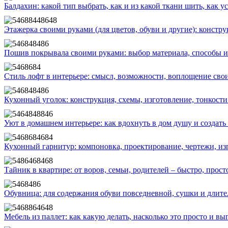
Балдахин: какой тип выбрать, как и из какой ткани шить, как 
Этажерка своими руками (для цветов, обуви и другие): констр
Пошив покрывала своими руками: выбор материала, способы и
Стиль лофт в интерьере: смысл, возможности, воплощение св
Кухонный уголок: конструкция, схемы, изготовление, тонкост
Уют в домашнем интерьере: как вдохнуть в дом душу и создат
Кухонный гарнитур: компоновка, проектирование, чертежи, из
Тайник в квартире: от воров, семьи, родителей – быстро, прос
Обувница: для содержания обуви повседневной, сушки и длите
Мебель из паллет: как какую делать, насколько это просто и вы