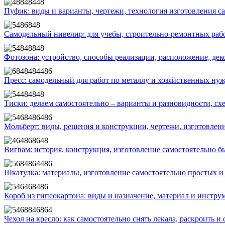
Пуфик: виды и варианты, чертежи, технология изготовления с
Самодельный нивелир: для учебы, строительно-ремонтных рабо
Фотозона: устройство, способы реализации, расположение, дек
Пресс: самодельный для работ по металлу и хозяйственных нуж
Тиски: делаем самостоятельно – варианты и разновидности, сх
Мольберт: виды, решения и конструкции, чертежи, изготовлен
Вигвам: история, конструкция, изготовление самостоятельно б
Шкатулка: материалы, изготовление самостоятельно простых и 
Короб из гипсокартона: виды и назначение, материал и инстру
Чехол на кресло: как самостоятельно снять лекала, раскроить 