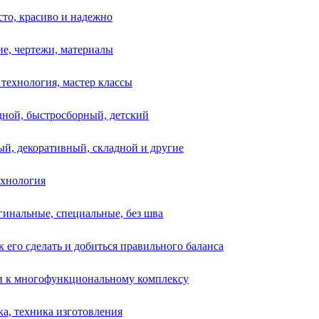
сто, красиво и надежно
ие, чертежи, материалы
технология, мастер классы
адной, быстросборный, детский
ный, декоративный, складной и другие
ехнология
гинальные, специальные, без шва
к его сделать и добиться правильного баланса
ки к многофункциональному комплексу
ка, техника изготовления