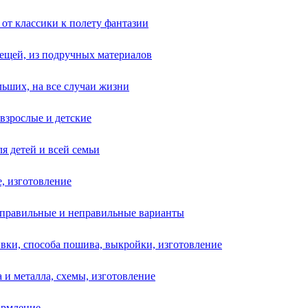
 от классики к полету фантазии
 вещей, из подручных материалов
льших, на все случаи жизни
взрослые и детские
ля детей и всей семьи
, изготовление
, правильные и неправильные варианты
ивки, способа пошива, выкройки, изготовление
а и металла, схемы, изготовление
ормление