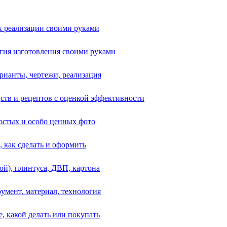
их реализации своими руками
логия изготовления своими руками
рианты, чертежи, реализация
дств и рецептов с оценкой эффективности
остых и особо ценных фото
, как сделать и оформить
ой), плинтуса, ДВП, картона
румент, материал, технология
е, какой делать или покупать