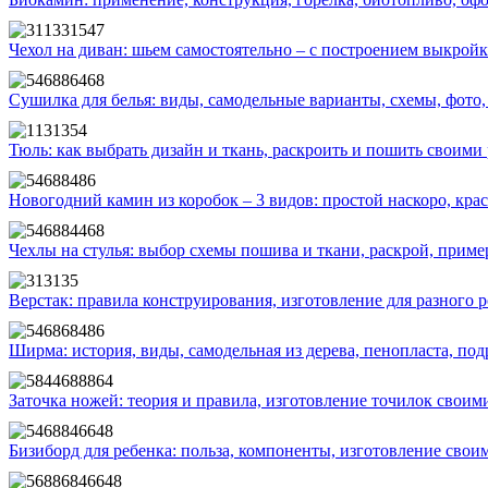
Чехол на диван: шьем самостоятельно – с построением выкройк
Сушилка для белья: виды, самодельные варианты, схемы, фото,
Тюль: как выбрать дизайн и ткань, раскроить и пошить своими
Новогодний камин из коробок – 3 видов: простой наскоро, кра
Чехлы на стулья: выбор схемы пошива и ткани, раскрой, прим
Верстак: правила конструирования, изготовление для разного 
Ширма: история, виды, самодельная из дерева, пенопласта, по
Заточка ножей: теория и правила, изготовление точилок своим
Бизиборд для ребенка: польза, компоненты, изготовление свои