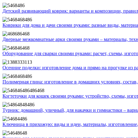
Детский развивающий коврик: варианты и композиции, правил
Коврики для дома и дачи своими руками: разные виды, матери
Дверные межкомнатные арки своими руками – материалы, техн
Оборудование для сварки своими руками: расчет, схемы, изгот
Осенние поделки: изготовление дома и прямо на прогулке из 
Полимерная глина: изготовление в домашних условиях, состав,
Когтеточки для кошек своими руками: устройство, схемы, изго
Турник: домашний, уличный, для накачки и гимнастики – вари
Ключница в прихожую: виды и идеи, материалы, изготовление