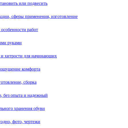
установить или подвесить
укции, сферы применения, изготовление
 особенности работ
оими руками
и и хитрости для начинающих
ь ощущение комфорта
готовление, сборка
то, без опыта и надежный
льного хранения обуви
годно, фото, чертежи