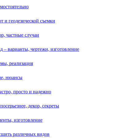
амостоятельно
т и геодезической съемки
ор, частные случаи
д – варианты, чертежи, изготовление
емы, реализация
ие, нюансы
ыстро, просто и надежно
посерьезнее, декор, секреты
менты, изготовление
и сшить различных видов