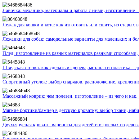
Лавочка: механика, материалы и работа с ними, изготовление –
Лежак для кошки и кота: как изготовить или сшить, из старых
Лежанки для собак: самодельные варианты для маленьких и бо
Плед: изготовление из разных материалов разными способами, 
Шведская стенка: как сделать из дерева, металла и пластика – д
Спортивный уголок: выбор снарядов, расположение, крепление
Массажный коврик: чем полезен, изготовление – из чего и как
Мягкие бортики/бампер в детскую кроватку: выбор ткани, наб
Двухъярусная кровать: варианты для детей и взрослых из дерев
Биокамин: применение, конструкция, горелка, биотопливо, оф