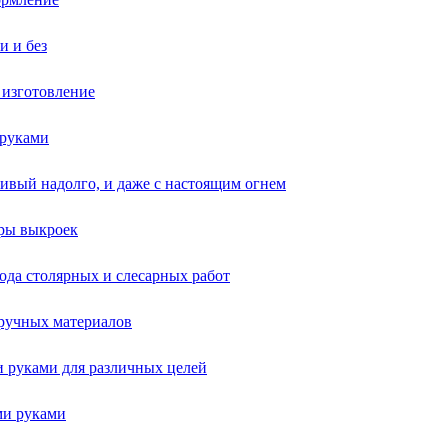
и и без
 изготовление
 руками
сивый надолго, и даже с настоящим огнем
еры выкроек
рода столярных и слесарных работ
дручных материалов
и руками для различных целей
ми руками