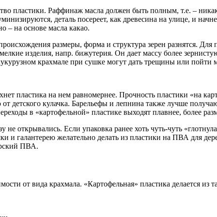
тво пластики. Раффинаж масла должен быть полным, т.е. – ника
минизируются, деталь посереет, как древесина на улице, и нач
о – на основе масла какао.
происхождения размеры, форма и структура зерен разнятся. Для
я мелкие изделия, напр. бижутерия. Он дает массу более зернист
 кукурузном крахмале при сушке могут дать трещины или пойти
хнет пластика на нем равномернее. Прочность пластики «на карт
 от детского кулачка. Барельефы и лепнина также лучше получаю
переходы в «картофельной» пластике выходят плавнее, более ра
зу не открывались. Если упаковка ранее хоть чуть-чуть «глотнула
ки и галантерею желательно делать из пластики на ПВА для дере
ярский ПВА.
ости от вида крахмала. «Картофельная» пластика делается из т