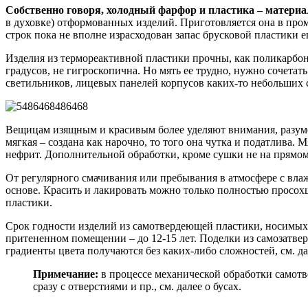
Собственно говоря, холодный фарфор и пластика – материа
в духовке) отформованных изделий. Приготовляется она в про
строк пока не вполне израсходован запас брусковой пластики е
Изделия из термореактивной пластики прочны, как поликарбона
градусов, не гигроскопична. Но мять ее трудно, нужно сочетат
светильников, лицевых панелей корпусов каких-то небольших с
Вещицам изящным и красивым более уделяют внимания, разумее
мягкая – создана как нарочно, то того она чутка и податлива. 
нефрит. Дополнительной обработки, кроме сушки не на прямом с
От регулярного смачивания или пребывания в атмосфере с влаж
основе. Красить и лакировать можно только полностью просохш
пластики.
Срок годности изделий из самотвердеющей пластики, носимых 
притененном помещении – до 12-15 лет. Поделки из самозатв
градиенты цвета получаются без каких-либо сложностей, см. да
Примечание:
в процессе механической обработки самот
сразу с отверстиями и пр., см. далее о бусах.