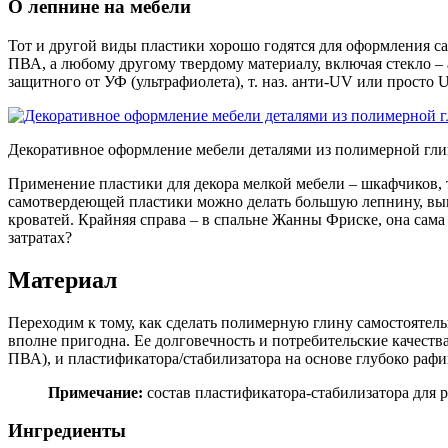
О лепнине на мебели
Тот и другой виды пластики хорошо годятся для оформления с
ПВА, а любому другому твердому материалу, включая стекло – 
защитного от УФ (ультрафиолета), т. наз. анти-UV или просто
Декоративное оформление мебели деталями из полимерной гл
Применение пластики для декора мелкой мебели – шкафчиков, т
самотвердеющей пластики можно делать большую лепнину, вывод
кроватей. Крайняя справа – в спальне Жанны Фриске, она сам
затратах?
Материал
Переходим к тому, как сделать полимерную глину самостоятель
вполне пригодна. Ее долговечность и потребительские качеств
ПВА), и пластификатора/стабилизатора на основе глубоко рафи
Примечание:
состав пластификатора-стабилизатора для р
Ингредиенты