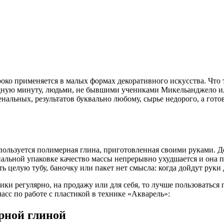
ко применяется в малых формах декоративного искусства. Что тв
ободную минуту, людьми, не бывшими учениками Микельанджело и
альных, результатов буквально любому, сырье недорого, а гото
ользуется полимерная глина, приготовленная своими руками. Д
льной упаковке качество массы непрерывно ухудшается и она пр
ть целую тубу, баночку или пакет нет смысла: когда дойдут рук
ики регулярно, на продажу или для себя, то лучше пользоваться
ласс по работе с пластикой в технике «Акварель»:
ерной глиной