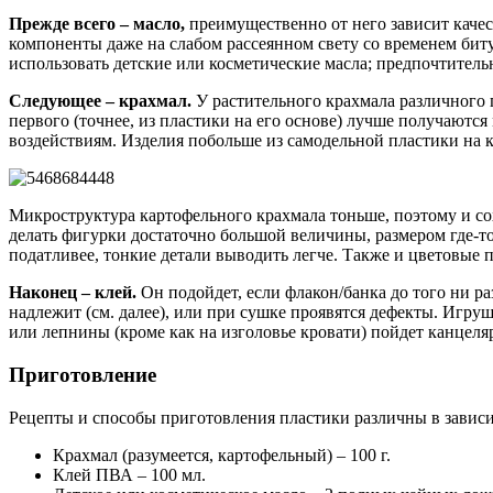
Прежде всего – масло,
преимущественно от него зависит качес
компоненты даже на слабом рассеянном свету со временем биту
использовать детские или косметические масла; предпочтительн
Следующее – крахмал.
У растительного крахмала различного 
первого (точнее, из пластики на его основе) лучше получаютс
воздействиям. Изделия побольше из самодельной пластики на
Микроструктура картофельного крахмала тоньше, поэтому и со
делать фигурки достаточно большой величины, размером где-то
податливее, тонкие детали выводить легче. Также и цветовые 
Наконец – клей.
Он подойдет, если флакон/банка до того ни ра
надлежит (см. далее), или при сушке проявятся дефекты. Игруш
или лепнины (кроме как на изголовье кровати) пойдет канцел
Приготовление
Рецепты и способы приготовления пластики различны в зависим
Крахмал (разумеется, картофельный) – 100 г.
Клей ПВА – 100 мл.