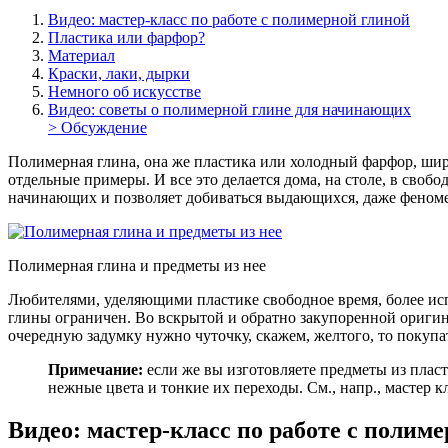
Видео: мастер-класс по работе с полимерной глиной
Пластика или фарфор?
Материал
Краски, лаки, дырки
Немного об искусстве
Видео: советы о полимерной глине для начинающих
> Обсуждение
Полимерная глина, она же пластика или холодный фарфор, широ
отдельные примеры. И все это делается дома, на столе, в св
начинающих и позволяет добиваться выдающихся, даже феномен
Полимерная глина и предметы из нее
Любителями, уделяющими пластике свободное время, более исп
глины ограничен. Во вскрытой и обратно закупоренной оригина
очередную задумку нужно чуточку, скажем, желтого, то покупа
Примечание:
если же вы изготовляете предметы из пласт
нежные цвета и тонкие их переходы. См., напр., мастер к
Видео: мастер-класс по работе с полим