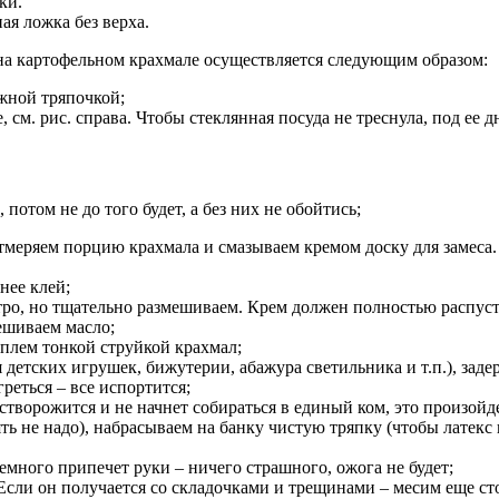
ки.
я ложка без верха.
а картофельном крахмале осуществляется следующим образом:
жной тряпочкой;
 см. рис. справа. Чтобы стеклянная посуда не треснула, под ее
потом не до того будет, а без них не обойтись;
тмеряем порцию крахмала и смазываем кремом доску для замеса.
нее клей;
тро, но тщательно размешиваем. Крем должен полностью распус
ешиваем масло;
плем тонкой струйкой крахмал;
ля детских игрушек, бижутерии, абажура светильника и т.п.), за
реться – все испортится;
створожится и не начнет собираться в единый ком, это произойд
ь не надо), набрасываем на банку чистую тряпку (чтобы латекс 
емного припечет руки – ничего страшного, ожога не будет;
 Если он получается со складочками и трещинами – месим еще стол