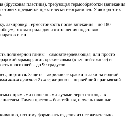
на (брусковая пластика), требующая термообработки (запекания
 готовых предметов практически неограничен. У автора этих
р.
, лакировку. Термостойкость после запекания – до 180
В общем, это материал для изготовления подставок
аратов и т.п.
сть полимерной глины – самозатвердевающая, или просто
ррарский мрамор, агат, орские яшмы (в т.ч. пейзажные) и
ость просохшей – до 90 градусов.
ес., портятся. Защита – акриловые краски и лаки на водной
ым лаком нужно в 2 слоя
; жиропот – первейший враг мягкой
щаемых прямыми солнечными лучами через стекло, а в
нителем. Гамма цветов – богатейшая, и очень плавные
киванию, поэтому формовать изделия из нее желательно