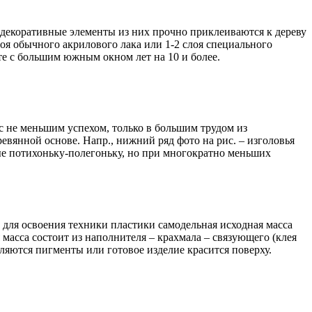
 декоративные элементы из них прочно приклеиваются к дереву
оя обычного акрилового лака или 1-2 слоя специального
те с большим южным окном лет на 10 и более.
с не меньшим успехом, только в большим трудом из
вянной основе. Напр., нижний ряд фото на рис. – изголовья
ные потихоньку-полегоньку, но при многократно меньших
 для освоения техники пластики самодельная исходная масса
масса состоит из наполнителя – крахмала – связующего (клея
ляются пигменты или готовое изделие красится поверху.