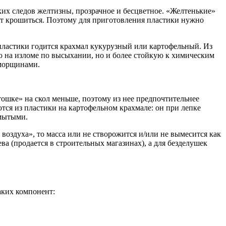
ких следов желтизны, прозрачное и бесцветное. «Желтенькие»
нет крошиться. Поэтому для приготовления пластики нужно
 пластики годится крахмал кукурузный или картофельный. Из
ую на изломе по высыхании, но и более стойкую к химическим
 морщинами.
ошке» на скол меньше, поэтому из нее предпочтительнее
тся из пластики на картофельном крахмале: он при лепке
змытыми.
 воздуха», то масса или не створожится и/или не вымесится как
ва (продается в строительных магазинах), а для безделушек
аких компонент: