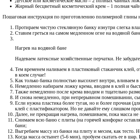
Детское или косметическое масло – 2 полных чайных лож
Жирный бесцветный косметический крем – 1 полная чайна
Пошаговая инструкция по приготовлению полимерной глины н
Протираем чистую стеклянную банку изнутри слегка вла
Ставим греться на самом медленном огне на водяной бане,
Нагрев на водяной бане
Надеваем латексные хозяйственные перчатки. Не забудьте, 
Тем временем наливаем в пластиковый стаканчик клей, о
в коем случае!
Как только банка полностью высохнет внутри, вливаем в 
Немедленно набираем ложку крема, вводим в клей и быс
Также немедленно после крема вводим и тщательно разм
И снова немедленно, при непрерывном помешивании, сы
Если нужна пластика более тугая, но и более прочная (д
клей с пластификатором. Но не давайте ему слишком прог
Далее, не прекращая нагрева, помешиваем, пока масса не 
Снимаем всю баню с плиты (на горячей конфорке оставлят
бани;
Выгребаем массу из банки на плиту и месим, как тесто. Н
Когда масса остынет (5-6 мин), пробуем скатать ее в шар.