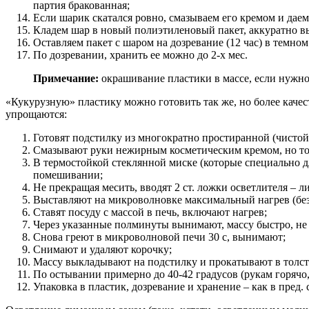
партия бракованная;
Если шарик скатался ровно, смазываем его кремом и даем
Кладем шар в новый полиэтиленовый пакет, аккуратно вы
Оставляем пакет с шаром на дозревание (12 час) в темном
По дозревании, хранить ее можно до 2-х мес.
Примечание:
окрашивание пластики в массе, если нужно,
«Кукурузную» пластику можно готовить так же, но более качес
упрощаются:
Готовят подстилку из многократно простиранной (чистой с
Смазывают руки нежирным косметическим кремом, но толь
В термостойкой стеклянной миске (которые специально д
помешивании;
Не прекращая месить, вводят 2 ст. ложки осветлителя – 
Выставляют на микроволновке максимальный нагрев (без г
Ставят посуду с массой в печь, включают нагрев;
Через указанные полминуты вынимают, массу быстро, не 
Снова греют в микроволновой печи 30 с, вынимают;
Снимают и удаляют корочку;
Массу выкладывают на подстилку и прокатывают в толсте
По остывании примерно до 40-42 градусов (рукам горячо
Упаковка в пластик, дозревание и хранение – как в пред. 