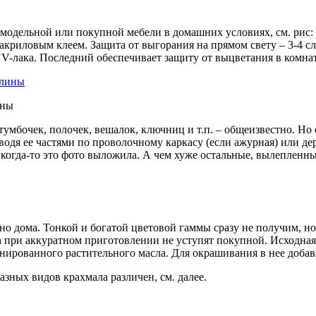
амодельной или покупной мебели в домашних условиях, см. рис:
акриловым клеем. Защита от выгорания на прямом свету – 3-4 сл
 UV-лака. Последний обеспечивает защиту от выцветания в комна
ины
умбочек, полочек, вешалок, ключниц и т.п. – общеизвестно. Но 
я ее частями по проволочному каркасу (если ажурная) или дере
а когда-то это фото выложила. А чем хуже остальные, вылеплен
но дома. Тонкой и богатой цветовой гаммы сразу не получим, но
а при аккуратном приготовлении не уступят покупной. Исходная 
нированного растительного масла. Для окрашивания в нее добав
азных видов крахмала различен, см. далее.