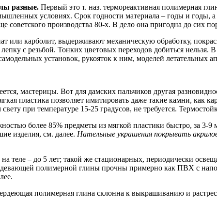
лы разные.
Первый это т. наз. термореактивная полимерная гли
мышленных условиях. Срок годности материала – годы и годы, а
ще советского производства 80-х. В дело она пригодна до сих по
т или карболит, выдерживают механическую обработку, покраску
ь лепку с резьбой. Тонких цветовых переходов добиться нельзя. 
амодельных установок, рукояток к ним, моделей летательных апп
тся, мастерицы. Вот для дамских пальчиков другая разновидно
Мягкая пластика позволяет имитировать даже такие камни, как ка
вету при температуре 15-25 градусов, не требуется. Термостойк
ностью более 85% предметы из мягкой пластики быстро, за 3-9 м
ие изделия, см. далее.
Нательные украшения покрывать акрилов
на теле – до 5 лет; такой же стационарных, периодически осве
ердевающей полимерной глины прочны примерно как ПВХ с напол
лее.
вердеющая полимерная глина склонна к выкрашиванию и растрес