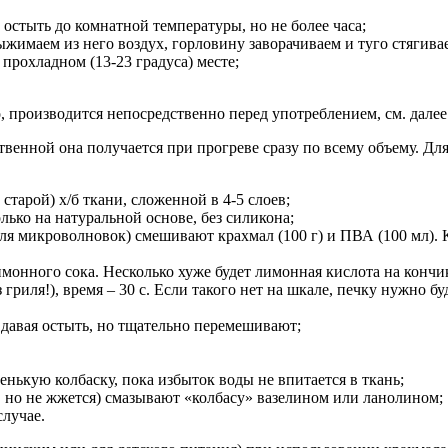
 остыть до комнатной температуры, но не более часа;
жимаем из него воздух, горловину заворачиваем и туго стягива
 прохладном (13-23 градуса) месте;
 производится непосредственно перед употреблением, см. далее
твенной она получается при прогреве сразу по всему объему. Дл
тарой) х/б ткани, сложенной в 4-5 слоев;
ко на натуральной основе, без силикона;
ля микроволновок) смешивают крахмал (100 г) и ПВА (100 мл).
лимонного сока. Несколько хуже будет лимонная кислота на конч
риля!), время – 30 с. Если такого нет на шкале, печку нужно б
давая остыть, но тщательно перемешивают;
нькую колбаску, пока избыток воды не впитается в ткань;
, но не жжется) смазывают «колбасу» вазелином или ланолином;
случае.