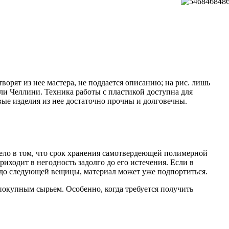
орят из нее мастера, не поддается описанию; на рис. лишь
ли Челлини. Техника работы с пластикой доступна для
вые изделия из нее достаточно прочны и долговечны.
ело в том, что срок хранения самотвердеющей полимерной
иходит в негодность задолго до его истечения. Если в
и до следующей вещицы, материал может уже подпортиться.
 покупным сырьем. Особенно, когда требуется получить