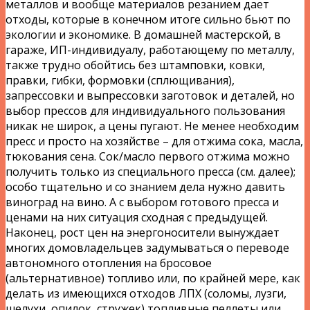
металлов и вообще материалов резанием дает
отходы, которые в конечном итоге сильно бьют по
экологии и экономике. В домашней мастерской, в
гараже, ИП-индивидуалу, работающему по металлу,
также трудно обойтись без штамповки, ковки,
правки, гибки, формовки (сплющивания),
запрессовки и выпрессовки заготовок и деталей, но
выбор прессов для индивидуального пользования
никак не широк, а цены пугают. Не менее необходим
пресс и просто на хозяйстве – для отжима сока, масла,
тюкования сена. Сок/масло первого отжима можно
получить только из специального пресса (см. далее);
особо тщательно и со знанием дела нужно давить
виноград на вино. А с выбором готового пресса и
ценами на них ситуация сходная с предыдущей.
Наконец, рост цен на энергоносители вынуждает
многих домовладельцев задумываться о переводе
автономного отопления на бросовое
(альтернативное) топливо или, по крайней мере, как
делать из имеющихся отходов ЛПХ (соломы, лузги,
шелухи, опилок, стружек) топливные пеллеты или