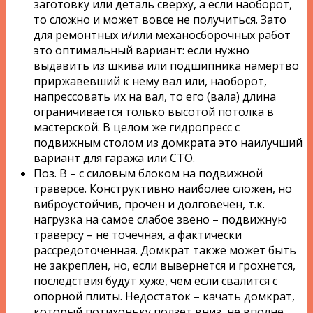
заготовку или деталь сверху, а если наоборот,
то сложно и может вовсе не получиться. Зато
для ремонтных и/или механосборочных работ
это оптимальный вариант: если нужно
выдавить из шкива или подшипника намертво
приржавевший к нему вал или, наоборот,
напрессовать их на вал, то его (вала) длина
ограничивается только высотой потолка в
мастерской. В целом же гидропресс с
подвижным столом из домкрата это наилучший
вариант для гаража или СТО.
Поз. В – с силовым блоком на подвижной
траверсе. Конструктивно наиболее сложен, но
виброустойчив, прочен и долговечен, т.к.
нагрузка на самое слабое звено – подвижную
траверсу – не точечная, а фактически
рассредоточенная. Домкрат также может быть
не закреплен, но, если вывернется и грохнется,
последствия будут хуже, чем если свалится с
опорной плиты. Недостаток – качать домкрат,
который потихоньку ползет вниз, не вполне