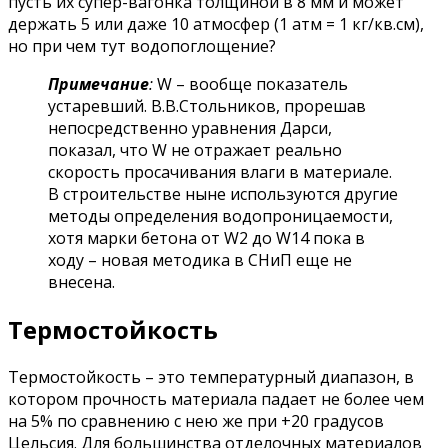
пусть их супер-вагонка толщиной в 8 мм и может
держать 5 или даже 10 атмосфер (1 атм = 1 кг/кв.см),
но при чем тут водопоглощение?
Примечание
:
W – вообще показатель
устаревший. В.В.Стольников, прорешав
непосредственно уравнения Дарси,
показал, что W не отражает реально
скорость просачивания влаги в материале.
В строительстве ныне используются другие
методы определения водопроницаемости,
хотя марки бетона от W2 до W14 пока в
ходу – новая методика в СНиП еще не
внесена.
Термостойкость
Термостойкость – это температурный диапазон, в
котором прочность материала падает не более чем
на 5% по сравнению с нею же при +20 градусов
Цельсия. Для большинства отделочных материалов