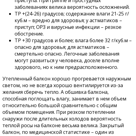
приступа. При гриппе и простудных
заболеваниях велика вероятность осложнений.
ТР +(24-26) градусов; содержание влаги 21-25 г/
куб.м – вредно для здоровья; у астматиков –
приступ; ОРЗ и вирусные инфекции – резкое
обострение.
ТР +30 градусов и более; влага более 32 г/куб.м –
опасно для здоровья; для астматиков –
смертельно опасно. Легочные заболевания
могут развиться у человека, доселе вполне
здорового, но к ним предрасположенного.
Утепленный балкон хорошо прогревается наружным
светом, но не всегда хорошо вентилируется из-за
желания сберечь тепло. А обшивка балкона,
способная поглощать влагу, занимает в нем объем
относительно большой сравнительно с общим
объемом помещения. При резком потеплении
снаружи после длительных холодов вероятность
теплой росы на балконе весьма велика. Закрытый
балкон, по медицинской статистике – один из