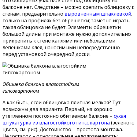
что обширных участков стен под облицовку на
балконе нет. Следствие – можно крепить облицовку к
стенам, предварительно
выровненным шпаклевкой
,
только на профилях без обрешетки; заметно играть
такая облицовка не будет. Элементы обрешетки
большой длины при монтаже нужно дополнительно
прикрепить к стене каплями или небольшими
лепешками клея, наносимыми непосредственно
перед установкой очередной доски.
Обшивка балкона влагостойким
гипсокартоном
А как быть, если облицовка плитная мелкая? Тут
возможны два варианта. Первый, на хорошо
утепленном постоянно обитаемом балконе –
сухая
штукатурка из влагостойкого гипсокартона
(зеленого
цвета, см. рис). Достоинство – простота монтажа.
Недостаток – относительная недолговечность;