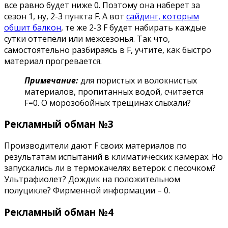
все равно будет ниже 0. Поэтому она наберет за
сезон 1, ну, 2-3 пункта F. А вот
сайдинг, которым
обшит балкон
, те же 2-3 F будет набирать каждые
сутки оттепели или межсезонья. Так что,
самостоятельно разбираясь в F, учтите, как быстро
материал прогревается.
Примечание:
для пористых и волокнистых
материалов, пропитанных водой, считается
F=0. О морозобойных трещинах слыхали?
Рекламный обман №3
Производители дают F своих материалов по
результатам испытаний в климатических камерах. Но
запускались ли в термокачелях ветерок с песочком?
Ультрафиолет? Дождик на положительном
полуцикле? Фирменной информации – 0.
Рекламный обман №4