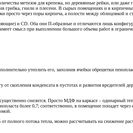
личества метизов для крепежа, но деревянные рейки, или даже г
тив грибка, гнили и плесени. В сырых помещениях и в кирпичн
жи просто через поры кирпича, а полости между облицовкой и ст
ляющие) и CD. Оба они П-образные и отличаются лишь конфигур
имеет смысл при выполнении большого объема работ в ограниче
олнительно утеплить его, заполнив ячейки обрешетки пенопла
 от скопления конденсата в пустотах и развития вредителей дер
 существенно снизится. Просто МДФ на каркасе – одинарный те
ласта более 0,7; соответственно, в помещение попадет через сте
зимой.
15 от полного потока тепла, можно рассчитывать на снижение ра