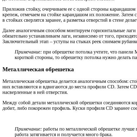
Приложив стойку, очерчиваем ее с одной стороны карандашом п
крепеж, отмечаем на стойке карандашом их положение. Затем с
в стойках сверлятся заранее, а разметка отверстий в стене дела
Далее аналогичным способом монтируем горизонтальные лаги с
обязательно устанавливаем лаги, независимо от того, приходя
Заключительный этап – уступы на стыках реек снимаем рубанк
Примечание:
при обрешетке потолка учтите, что панели М
короткой стороны, то обрешетку потолка нужно делать па
Металлическая обрешетка
Металлическая обрешетка делается аналогичным способом: сто
них вставляются и вдвигаются до места профили CD. Затем CD, 
насверленные в ней отверстия.
Между собой детали металлической обрешетки соединяются кор
добит, либо покорежен профиль. Куски профиля CD заранее с
Примечание:
работы по металлической обрешетке лучше п
работа затягивается и получается много брака.