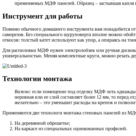
применяемых МДФ панелей. Образец – застывшая капля н
Инструмент для работы
Помимо обычного домашнего инструмента вам понадобится отвес 
саморезов. Без специального шуруповерта вполне можно обойти
откосов: толстый катет используют как упор, а опираясь на тонк
Для распиловки МДФ нужен электролобзик или ручная дисковая
универсальностью. Меняя комплектные круги, можно резать дер
Технологии монтажа
Важно:
если помещение под отделку МДФ хоть однажды ко
неровная или ее слой составляет более 12 мм, то перед 
желательно – это уменьшит расходы на крепеж и позволи
Применяются две технологи монтажа стеновых панелей из МД
На деревянной обрешетке;
На каркасе из специальных оцинкованных профилей.