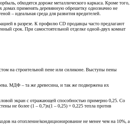
орбыль, обходятся дороже металлического каркаса. Кроме того,
ых домах применять деревянную обрешетку однозначно не
еной – идеальная среда для развития вредителей.
ацией в разрезе. К профилю CD продавцы часто предлагают
нный срок. При самостоятельной отделке одной-двух комнат
стом на строительной пене или силиконе. Выступы пены
ева. МДФ – та же древесина, и так же подвержена их
пловой экран с отражающей способностью примерно 0,25. Со
ны не более (1 – 0,7)х(1 – 0,25) = 0,225 тепла против
сходов на отопление/кондиционирование не менее чем на 10%, а