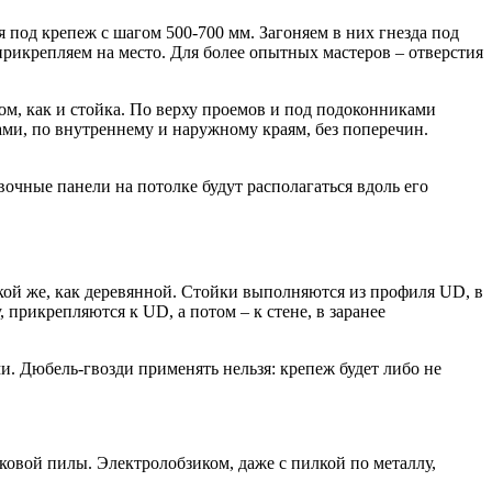
 под крепеж с шагом 500-700 мм. Загоняем в них гнезда под
прикрепляем на место. Для более опытных мастеров – отверстия
ом, как и стойка. По верху проемов и под подоконниками
ами, по внутреннему и наружному краям, без поперечин.
вочные панели на потолке будут располагаться вдоль его
кой же, как деревянной. Стойки выполняются из профиля UD, в
прикрепляются к UD, а потом – к стене, в заранее
. Дюбель-гвозди применять нельзя: крепеж будет либо не
овой пилы. Электролобзиком, даже с пилкой по металлу,