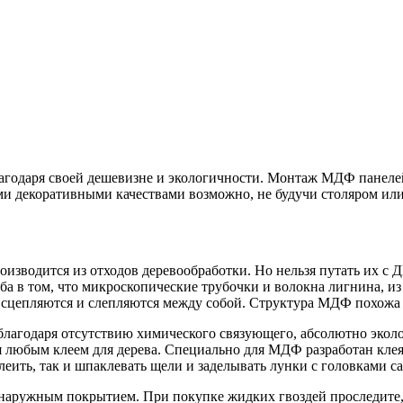
годаря своей дешевизне и экологичности. Монтаж МДФ панелей
и декоративными качествами возможно, не будучи столяром или
роизводится из отходов деревообработки. Но нельзя путать их 
ба в том, что микроскопические трубочки и волокна лигнина, из
сцепляются и слепляются между собой. Структура МДФ похожа на
лагодаря отсутствию химического связующего, абсолютно экол
 любым клеем для дерева. Специально для МДФ разработан клеящ
еить, так и шпаклевать щели и заделывать лунки с головками са
ружным покрытием. При покупке жидких гвоздей проследите, ч