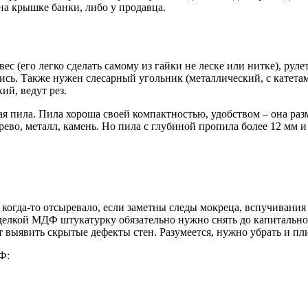
а крышке банки, либо у продавца.
(его легко сделать самому из гайки не леске или нитке), рулет
сь. Также нужен слесарный угольник (металлический, с катетам
ий, ведут рез.
 пила. Пила хороша своей компактностью, удобством – она раз
ево, металл, камень. Но пила с глубиной пропила более 12 мм 
гда-то отсыревало, если заметны следы мокреца, вспучивания 
отделкой МДФ штукатурку обязательно нужно снять до капитальн
т выявить скрытые дефекты стен. Разумеется, нужно убрать и пл
Ф: