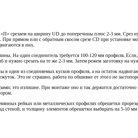
«П» срезаем на ширину UD до поперечины плюс 2-3 мм. Срез ну
. При прямом или с обратным скосом срезе CD при установке мож
двигаются в них.
ины. На один соединитель требуется 100-120 мм профиля. Если, 
б и нужно срезать на те же 2-3 мм. Затем режем заготовку на ну
 в один из соединяемых кусков профиля, а на остаток надвигают
уток. Это не страшно, работа по обшивке от этого не застопори
ами; это излишне. При монтаже оно и так держится достаточно 
пором.
евянных рейках или металлических профилях обрешетки прореза
д стеной, и толщину элементов обрешетки выбирать на 5-10 мм