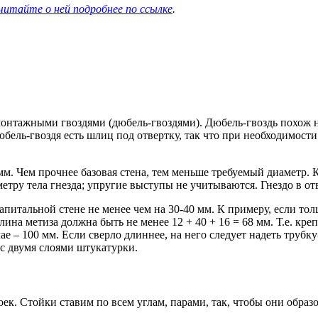
читайте о ней подробнее по ссылке
.
монтажными гвоздями (дюбель-гвоздями). Дюбель-гвоздь похож 
юбель-гвоздя есть шлиц под отвертку, так что при необходимос
мм. Чем прочнее базовая стена, тем меньше требуемый диаметр.
етру тела гнезда; упругие выступы не учитываются. Гнездо в от
капитальной стене не менее чем на 30-40 мм. К примеру, если т
на метиза должна быть не менее 12 + 40 + 16 = 68 мм. Т.е. кре
ае – 100 мм. Если сверло длиннее, на него следует надеть трубк
 с двумя слоями штукатурки.
к. Стойки ставим по всем углам, парами, так, чтобы они образ