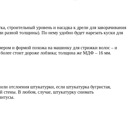
ка, строительный уровень и насадка к дрели для заворачивания
и разной толщины). По нему удобно будет нарезать куски для
мером и формой похожа на машинку для стрижки волос – и
и более стоит дороже лобзика; толщина же МДФ – 16 мм.
или отслоения штукатурки, если штукатурка бугристая,
ой стены. В любом, случае, штукатурку снимать
интусы.