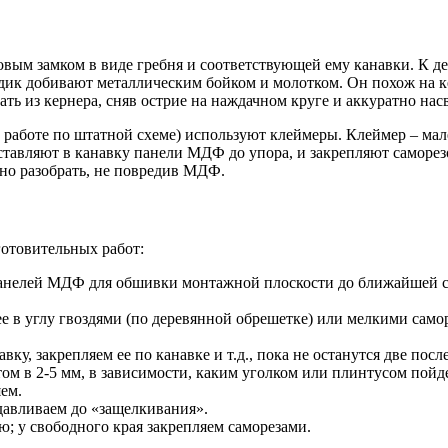
ым замком в виде гребня и соответствующей ему канавки. К 
здик добивают металлическим бойком и молотком. Он похож на ке
ать из кернера, сняв острие на наждачном круге и аккуратно нас
 работе по штатной схеме) используют клеймеры. Клеймер – мал
авляют в канавку панели МДФ до упора, и закрепляют саморез
жно разобрать, не повредив МДФ.
отовительных работ:
 панелей МДФ для обшивки монтажной плоскости до ближайшей ст
ее в углу гвоздями (по деревянной обрешетке) или мелкими само
у, закрепляем ее по канавке и т.д., пока не останутся две посл
ом в 2-5 мм, в зависимости, каким уголком или плинтусом пойде
ем.
давливаем до «защелкивания».
; у свободного края закрепляем саморезами.