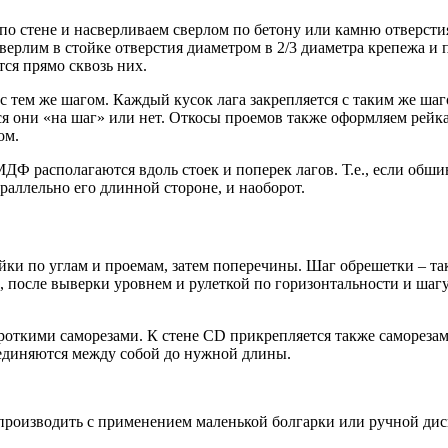
о стене и насверливаем сверлом по бетону или камню отверстия
верлим в стойке отверстия диаметром в 2/3 диаметра крепежа и 
ется прямо сквозь них.
 тем же шагом. Каждый кусок лага закрепляется с таким же шаг
тся они «на шаг» или нет. Откосы проемов также оформляем рейк
ом.
ДФ располагаются вдоль стоек и поперек лагов. Т.е., если обши
раллельно его длинной стороне, и наоборот.
йки по углам и проемам, затем поперечины. Шаг обрешетки – та
после выверки уровнем и рулеткой по горизонтальности и шагу, 
откими саморезами. К стене CD прикрепляется также саморезами
оединяются между собой до нужной длины.
роизводить с применением маленькой болгарки или ручной диск