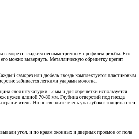
на саморез с гладким несимметричным профилем резьбы. Его
ти его можно вывернуть. Металлическую обрешетку крепят
 Каждый саморез или дюбель-гвоздь комплектуется пластиковым
верстие забивается легкими ударами молотка.
олщина слоя штукатурки 12 мм и для обрешетки используется
пеж нужен длиной 70-80 мм. Глубина отверстий под гнезда
у-ограничитель. Но не сверлите очень уж глубоко: толщина стен
овывали угол, и по краям оконных и дверных проемов от пола