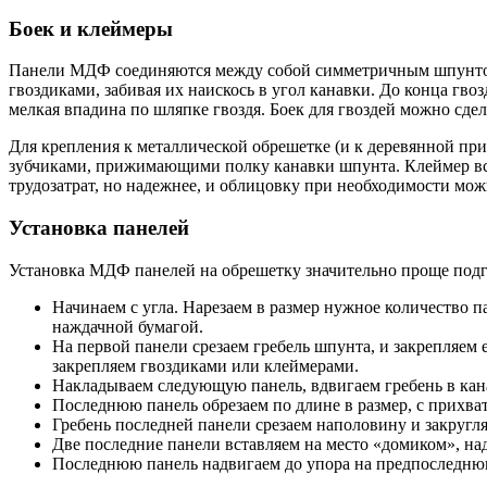
Боек и клеймеры
Панели МДФ соединяются между собой симметричным шпунтов
гвоздиками, забивая их наискось в угол канавки. До конца гво
мелкая впадина по шляпке гвоздя. Боек для гвоздей можно сдел
Для крепления к металлической обрешетке (и к деревянной при
зубчиками, прижимающими полку канавки шпунта. Клеймер вст
трудозатрат, но надежнее, и облицовку при необходимости мо
Установка панелей
Установка МДФ панелей на обрешетку значительно проще подг
Начинаем с угла. Нарезаем в размер нужное количество
наждачной бумагой.
На первой панели срезаем гребель шпунта, и закрепляем 
закрепляем гвоздиками или клеймерами.
Накладываем следующую панель, вдвигаем гребень в канавк
Последнюю панель обрезаем по длине в размер, с прихват
Гребень последней панели срезаем наполовину и закругля
Две последние панели вставляем на место «домиком», на
Последнюю панель надвигаем до упора на предпоследнюю