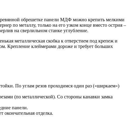
деревянной обрешетке панели МДФ можно крепить мелкими
рнер по металлу, только на его узком конце вместо острия –
верлив на сверлильном станке углубление.
енькая металлическая скобка к отверстием под крепеж и
ом. Крепление клеймерами дороже и требует больших
ойки. По углам резов проходимся один раз («ширкаем»)
резами (по металлической). Со стороны канавки замка
едние панели.
т окончательная отделка.