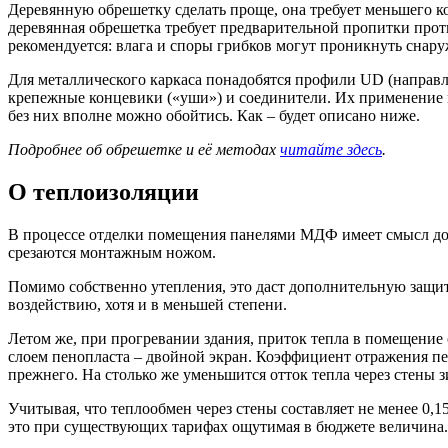
Деревянную обрешетку сделать проще, она требует меньшего ко
деревянная обрешетка требует предварительной пропитки про
рекомендуется: влага и споры грибков могут проникнуть снару
Для металлического каркаса понадобятся профили UD (направ
крепежные концевики («уши») и соединители. Их применение 
без них вполне можно обойтись. Как – будет описано ниже.
Подробнее об обрешетке и её методах
читайте здесь
.
О теплоизоляции
В процессе отделки помещения панелями МДФ имеет смысл доп
срезаются монтажным ножом.
Помимо собственно утепления, это даст дополнительную защиту
воздействию, хотя и в меньшей степени.
Летом же, при прогревании здания, приток тепла в помещение
слоем пенопласта – двойной экран. Коэффициент отражения пеноп
прежнего. На столько же уменьшится отток тепла через стены 
Учитывая, что теплообмен через стены составляет не менее 0,
это при существующих тарифах ощутимая в бюджете величина.