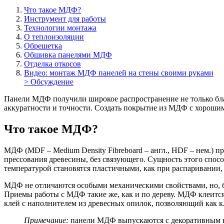
Что такое МДФ?
Инструмент для работы
Технологии монтажа
О теплоизоляции
Обрешетка
Обшивка панелями МДФ
Отделка откосов
Видео: монтаж МДФ панелей на стены своими руками
> Обсуждение
Панели МДФ получили широкое распространение не только бла
аккуратности и точности. Создать покрытие из МДФ с хорошим
Что такое МДФ?
МДФ (MDF – Medium Density Fibreboard – англ., HDF – нем.) п
прессования древесины, без связующего. Сущность этого спосо
температурой становятся пластичными, как при распаривании, 
МДФ не отличаются особыми механическими свойствами, но, б
Приемы работы с МДФ такие же, как и по дереву. МДФ клеится
клей с наполнителем из древесных опилок, позволяющий как кл
Примечание:
панели МДФ выпускаются с декоративным на