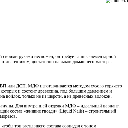
 своими руками несложен; он требует лишь элементарной
 отделочником, достаточно навыков домашнего мастера.
с ДВП или ДСП. МДФ изготавливается методом сухого горячего
 которых и состоит древесина, под большим давлением и
 войлок, только не из шерсти, а из древесных волокон.
огичны. Для внутренней отделки МДФ – идеальный вариант.
ий состав «жидкие гвозди» (Liquid Nails) – строительный
морезов.
тобы тон застывшего состава совпадал с тоном