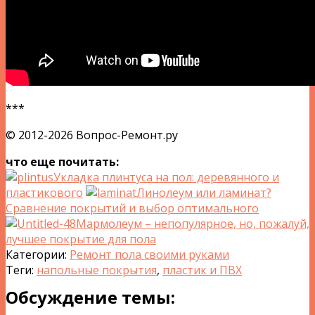
***
© 2012-2026 Вопрос-Ремонт.ру
что еще почитать:
Укладка плинтуса на пол: деревянного и
пластикового
Линолеум или ламинат?
Сравнение покрытий и выбор оптимального
Мармолеум – непопулярное, но, пожалуй,
лучшее покрытие для пола
Категории:
Ремонт пола своими руками
Теги:
напольные покрытия
,
пластик и ПВХ
Обсуждение темы: