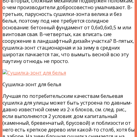
Во-вторых, сложный механизм подвержен поломкам,
о чем производители добросовестно умалчивают. В-
третьих, парусность сушилки-зонта велика и без
белья, поэтому под нее требуется солидное
основание: бетонный фундамент от 0,6х0,6х0,5 м или
винтовая свая. В-четвертых, как вписать сие
сооружение в ландшафтный дизайн участка? В-пятых,
сушилка-зонт стационарная и за зиму в средних
широтах пачкается так, что вымыть весной всю эту
паутину отнюдь не просто.
Сушилка-зонт для белья
Лучшая по потребительским качествам бельевая
сушилка для улицы может быть устроена по давным-
давно известной схеме из 2-х блоков, см. след. рис.,
если выполняются 2 условия: дом капитальный
(каменный, бревенчатый, брусовой) и поблизости от
него есть крепкое дерево или какой-то столб, хотя бы
в заборе. На зиму блочная сушилка снимается и на