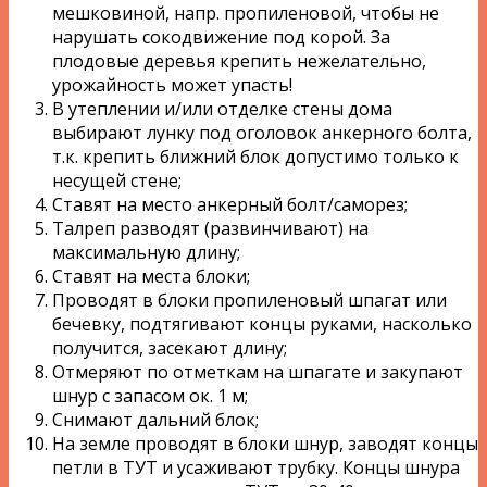
мешковиной, напр. пропиленовой, чтобы не
нарушать сокодвижение под корой. За
плодовые деревья крепить нежелательно,
урожайность может упасть!
В утеплении и/или отделке стены дома
выбирают лунку под оголовок анкерного болта,
т.к. крепить ближний блок допустимо только к
несущей стене;
Ставят на место анкерный болт/саморез;
Талреп разводят (развинчивают) на
максимальную длину;
Ставят на места блоки;
Проводят в блоки пропиленовый шпагат или
бечевку, подтягивают концы руками, насколько
получится, засекают длину;
Отмеряют по отметкам на шпагате и закупают
шнур с запасом ок. 1 м;
Снимают дальний блок;
На земле проводят в блоки шнур, заводят концы
петли в ТУТ и усаживают трубку. Концы шнура