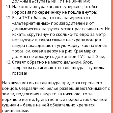
должны выступать из ТУТ на 30-40 мм;
На концы шнура капают суперклея, чтобы
коррозия по сердечнику не пошла внутрь;
Если ТУТ с базара, то она наверняка от
«альтернативных» производителей и от
динамических нагрузок может растягиваться. Но
искать «крутизну» по сколько-то евро за метр
нет нужды: в таком случае на скрепу концов
шнура накладывают тугую марку, как на конец
троса, см. слева вверху на рис. Края марки
должны не доходить до концов ТУТ на 2-3 см;
Ставят обратно на место дальний, блок,
талрепом натягивают петлю шнура – сушилка
готова!
На какую ветвь петли шнура придется скрепа его
концов, безразлично. Белье развешивают/снимают с
земли, подтягивая шнур то за нижнюю, то за
верхнюю ветви. Единственный недостаток блочной
сушилки – белье на ней обязательно крепится
прищепками.