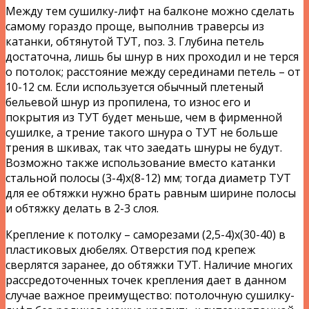
Между тем сушилку-лифт на балконе можно сделать
самому гораздо проще, выполнив траверсы из
катанки, обтянутой ТУТ, поз. 3. Глубина петель
достаточна, лишь бы шнур в них проходил и не терся
о потолок; расстояние между серединами петель – от
10-12 см. Если используется обычный плетеный
бельевой шнур из пропилена, то износ его и
покрытия из ТУТ будет меньше, чем в фирменной
сушилке, а трение такого шнура о ТУТ не больше
трения в шкивах, так что заедать шнуры не будут.
Возможно также использование вместо катанки
стальной полосы (3-4)х(8-12) мм; тогда диаметр ТУТ
для ее обтяжки нужно брать равным ширине полосы
и обтяжку делать в 2-3 слоя.
Крепление к потолку – саморезами (2,5-4)х(30-40) в
пластиковых дюбелях. Отверстия под крепеж
сверлятся заранее, до обтяжки ТУТ. Наличие многих
рассредоточенных точек крепления дает в данном
случае важное преимущество: потолочную сушилку-