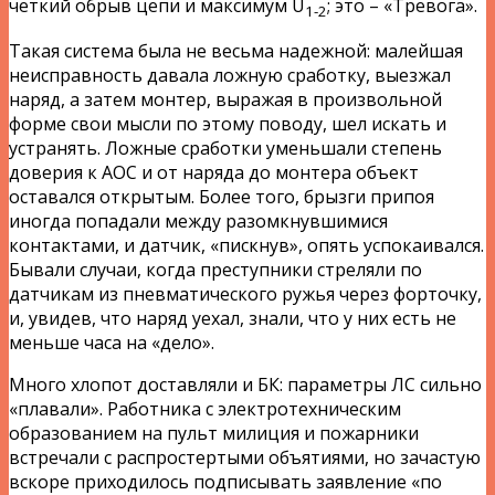
четкий обрыв цепи и максимум U
; это – «Тревога».
1-2
Такая система была не весьма надежной: малейшая
неисправность давала ложную сработку, выезжал
наряд, а затем монтер, выражая в произвольной
форме свои мысли по этому поводу, шел искать и
устранять. Ложные сработки уменьшали степень
доверия к АОС и от наряда до монтера объект
оставался открытым. Более того, брызги припоя
иногда попадали между разомкнувшимися
контактами, и датчик, «пискнув», опять успокаивался.
Бывали случаи, когда преступники стреляли по
датчикам из пневматического ружья через форточку,
и, увидев, что наряд уехал, знали, что у них есть не
меньше часа на «дело».
Много хлопот доставляли и БК: параметры ЛС сильно
«плавали». Работника с электротехническим
образованием на пульт милиция и пожарники
встречали с распростертыми объятиями, но зачастую
вскоре приходилось подписывать заявление «по