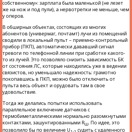
собственному»: зарплата была маленькой (не лезет
же на нож и под пули), а нервотрепки не меньше, чем
у оперов.
В обширных объектах, состоящих из многих
абонентов (универмаг, почтамт) лучи из помещений
сводили в локальный пульт – приемно-контрольный
прибор (ПКП), автоматически дававший сигнал
тревоги по телефонной линии при сработке какого-
то из лучей. Это позволяло снизить зависимость БК
от состояния ЛС, которые находились уже в ведении
связистов, но уменьшало надежность: грамотно
покопавшись в ПКП, можно было отключить от
пульта весь объект и орудовать там в свое
удовольствие.
Тогда же делались попытки использовать
параллельное включение датчиков с
термобиметаллическими нормально разомкнутыми
контактами, зашунтированными R
. По идее, это
Ш
позволило бы по величине U
судить с удаленного
1-2