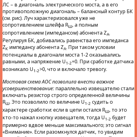
ЛС – в диагональ электрического моста, а в его
противоположную диагональ – балансный контур БК
(см. рис). Луч характеризовался уже не
сопротивлением шлейфа R
, а полным
Ш
сопротивлением (импедансом) абонента Z
.
А
Регулируя БК, добивались равенства его импеданса
Z
импедансу абонента Z
. При таком условии
К
А
потенциалы в диагонали моста 1-2 оказывались
равными, а напряжение U
=0. При сработке датчика
1-2
возникало U
>0, что и включало тревогу.
1-2
Мостовая схема АОС позволила внести важное
усовершенствование:
параллельно извещателю стали
включать резистор строго определенной величины
R
. Это позволило по величине U
судить о
Ш
1-2
характере сработки: если в цепи остался R
, то это
Ш
кто-то нажал кнопку извещателя, тогда U
будет
1-2
примерно вдвое меньше максимального; это сигнал
«Внимание». Если разомкнулся датчик, то увидим