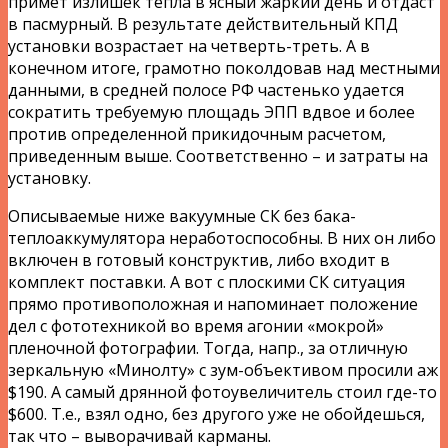
примет излишек тепла в ясный жаркий день и отдаст
в пасмурный. В результате действительный КПД
установки возрастает на четверть-треть. А в
конечном итоге, грамотно поколдовав над местными
данными, в средней полосе РФ частенько удается
сократить требуемую площадь ЭПП вдвое и более
против определенной прикидочным расчетом,
приведенным выше. Соответственно – и затраты на
установку.
Описываемые ниже вакуумные СК без бака-
теплоаккумулятора неработоспособны. В них он либо
включен в готовый конструктив, либо входит в
комплект поставки. А вот с плоскими СК ситуация
прямо противоположная и напоминает положение
дел с фототехникой во время агонии «мокрой»
пленочной фотографии. Тогда, напр., за отличную
зеркальную «Минолту» с зум-объективом просили аж
$190. А самый дрянной фотоувеличитель стоил где-то
$600. Т.е., взял одно, без другого уже не обойдешься,
так что – выворачивай карманы.