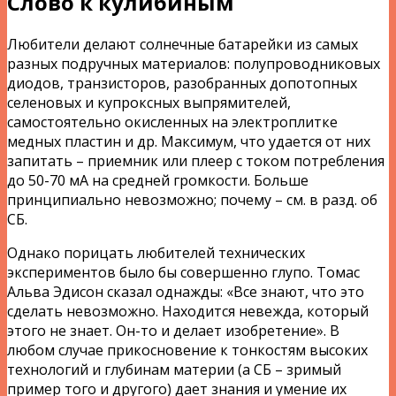
Слово к кулибиным
Любители делают солнечные батарейки из самых
разных подручных материалов: полупроводниковых
диодов, транзисторов, разобранных допотопных
селеновых и купроксных выпрямителей,
самостоятельно окисленных на электроплитке
медных пластин и др. Максимум, что удается от них
запитать – приемник или плеер с током потребления
до 50-70 мА на средней громкости. Больше
принципиально невозможно; почему – см. в разд. об
СБ.
Однако порицать любителей технических
экспериментов было бы совершенно глупо. Томас
Альва Эдисон сказал однажды: «Все знают, что это
сделать невозможно. Находится невежда, который
этого не знает. Он-то и делает изобретение». В
любом случае прикосновение к тонкостям высоких
технологий и глубинам материи (а СБ – зримый
пример того и другого) дает знания и умение их