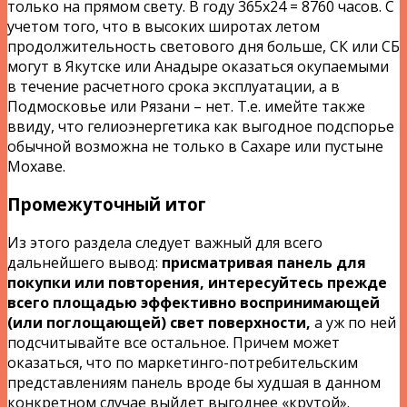
только на прямом свету. В году 365х24 = 8760 часов. С
учетом того, что в высоких широтах летом
продолжительность светового дня больше, СК или СБ
могут в Якутске или Анадыре оказаться окупаемыми
в течение расчетного срока эксплуатации, а в
Подмосковье или Рязани – нет. Т.е. имейте также
ввиду, что гелиоэнергетика как выгодное подспорье
обычной возможна не только в Сахаре или пустыне
Мохаве.
Промежуточный итог
Из этого раздела следует важный для всего
дальнейшего вывод:
присматривая панель для
покупки или повторения, интересуйтесь прежде
всего площадью эффективно воспринимающей
(или поглощающей) свет поверхности,
а уж по ней
подсчитывайте все остальное. Причем может
оказаться, что по маркетинго-потребительским
представлениям панель вроде бы худшая в данном
конкретном случае выйдет выгоднее «крутой».