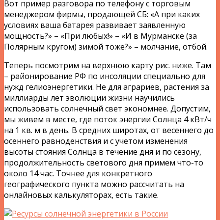
Вот пример разговора по телефону с торговым
менеджером фирмы, продающей СБ: «А при каких
условиях ваша батарея развивает заявленную
мощность?» – «При любых!» – «И в Мурманске (за
Полярным кругом) зимой тоже?» – молчание, отбой.
Теперь посмотрим на верхнюю карту рис. ниже. Там
– районирование РФ по инсоляции специально для
нужд гелиоэнергетики. Не для аграриев, растения за
миллиарды лет эволюции жизни научились
использовать солнечный свет экономнее. Допустим,
мы живем в месте, где поток энергии Солнца 4 кВт/ч
на 1 кв. м в день. В средних широтах, от весеннего до
осеннего равноденствия и с учетом изменения
высоты стояния Солнца в течение дня и по сезону,
продолжительность светового дня примем что-то
около 14 час. Точнее для конкретного
географического пункта можно рассчитать на
онлайновых калькуляторах, есть такие.