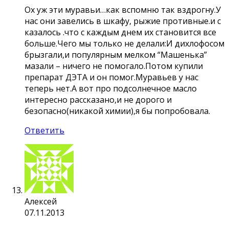
Ох уж эти муравьи…как вспомню так вздрогну.У
нас они завелись в шкафу, рыжие противные.и с
казалось .что с каждым днем их становится все
больше.Чего мы только не делали:И дихлофосом
брызгали,и популярным мелком “Машенька”
мазали – ничего не помогало.Потом купили
препарат ДЭТА и он помог.Муравьев у нас
теперь нет.А вот про подсолнечное масло
интересно рассказано,и не дорого и
безопасно(никакой химии),я бы попробовала.
Ответить
Алексей
07.11.2013