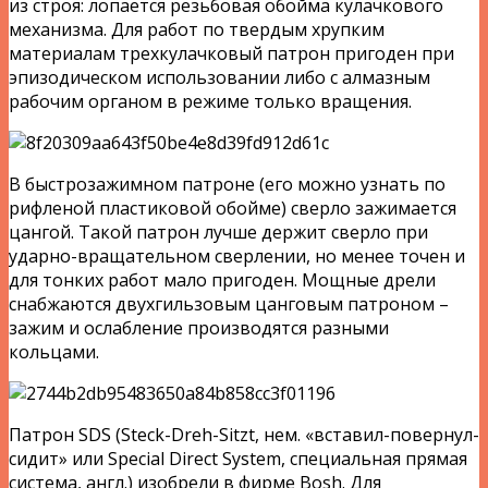
из строя: лопается резьбовая обойма кулачкового
механизма. Для работ по твердым хрупким
материалам трехкулачковый патрон пригоден при
эпизодическом использовании либо с алмазным
рабочим органом в режиме только вращения.
В быстрозажимном патроне (его можно узнать по
рифленой пластиковой обойме) сверло зажимается
цангой. Такой патрон лучше держит сверло при
ударно-вращательном сверлении, но менее точен и
для тонких работ мало пригоден. Мощные дрели
снабжаются двухгильзовым цанговым патроном –
зажим и ослабление производятся разными
кольцами.
Патрон SDS (Steck-Dreh-Sitzt, нем. «вставил-повернул-
сидит» или Special Direct System, специальная прямая
система, англ.) изобрели в фирме Bosh. Для