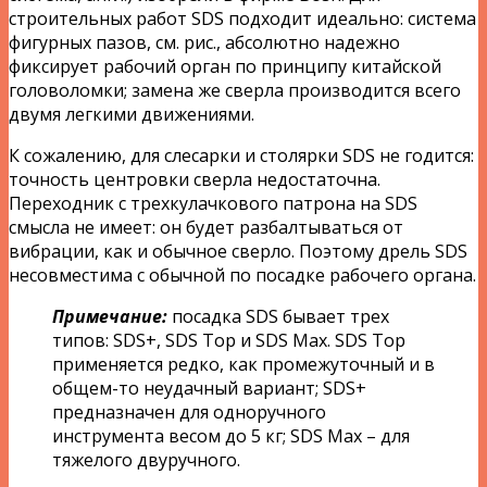
строительных работ SDS подходит идеально: система
фигурных пазов, см. рис., абсолютно надежно
фиксирует рабочий орган по принципу китайской
головоломки; замена же сверла производится всего
двумя легкими движениями.
К сожалению, для слесарки и столярки SDS не годится:
точность центровки сверла недостаточна.
Переходник с трехкулачкового патрона на SDS
смысла не имеет: он будет разбалтываться от
вибрации, как и обычное сверло. Поэтому дрель SDS
несовместима с обычной по посадке рабочего органа.
Примечание:
посадка SDS бывает трех
типов: SDS+, SDS Top и SDS Max. SDS Top
применяется редко, как промежуточный и в
общем-то неудачный вариант; SDS+
предназначен для одноручного
инструмента весом до 5 кг; SDS Max – для
тяжелого двуручного.