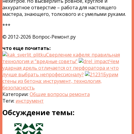
нехитрое. Но высверлить ровное, круглое и
аккуратное отверстие – работа для настоящего
мастера, знающего, толкового и с умелыми руками.
***
© 2012-2026 Вопрос-Ремонт.ру
что еще почитать:
Сверление кафеля: правильная
технология и “вредные советы”
Чем
ударная дрель отличается от перфоратора и что
лучше выбрать непрофессионалу?
Бурим
стены из бетона: инструмент, технология,
безопасность
Категории:
Общие вопросы ремонта
Теги:
инструмент
Обсуждение темы: