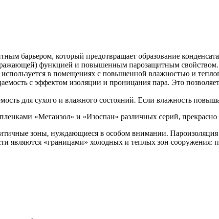
ным барьером, который предотвращает образование конденсата 
отражающей) функцией и повышенным парозащитным свойством. К
о используется в помещениях с повышенной влажностью и тепло
емость с эффектом изоляции и проницания пара. Это позволяе
сть для сухого и влажного состояний. Если влажность повыша
ленками «Мегаизол» и «Изоспан» различных серий, прекрасно з
ритичные зоны, нуждающиеся в особом внимании. Пароизоляция 
ти являются «границами» холодных и теплых зон сооружения: п