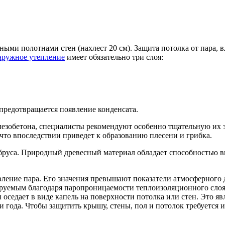
ыми полотнами стен (нахлест 20 см). Защита потолка от пара, в
аружное утепление
имеет обязательно три слоя:
предотвращается появление конденсата.
лезобетона, специалисты рекомендуют особенно тщательную их з
 что впоследствии приведет к образованию плесени и грибка.
з бруса. Природный древесный материал обладает способностью в
ление пара. Его значения превышают показатели атмосферного 
ируемым благодаря паропроницаемости теплоизоляционного слоя.
 и оседает в виде капель на поверхности потолка или стен. Это
и года. Чтобы защитить крышу, стены, пол и потолок требуется 