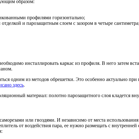
дующим образом:
нкованными профилями горизонтально;
отделкой и парозащитным слоем с зазором в четыре сантиметра
еобходимо инсталлировать каркас из профиля. В него затем вс
паном.
ться одним из методов обрешетки. Это особенно актуально пр
исано здесь
.
оляционный материал: полотно парозащитного слоя кладется вн
саморезами или гвоздями. И независимо от места использовани
еплитель от воздействия пара, ее нужно размещать с внутренне
м: