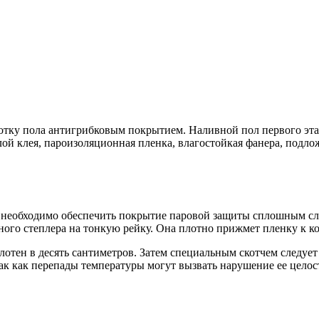
отку пола антигрибковым покрытием. Наливной пол первого эта
ой клея, пароизоляционная пленка, влагостойкая фанера, подло
 необходимо обеспечить покрытие паровой защиты сплошным сло
ьного степлера на тонкую рейку. Она плотно прижмет пленку к 
отен в десять сантиметров. Затем специальным скотчем следует
так как перепады температуры могут вызвать нарушение ее целос