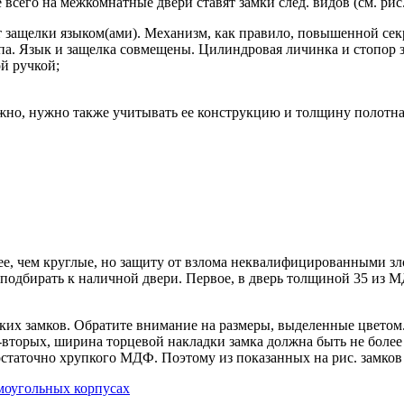
всего на межкомнатные двери ставят замки след. видов (см. рис.
т защелки языком(ами). Механизм, как правило, повышенной сек
па. Язык и защелка совмещены. Цилиндровая личинка и стопор 
й ручкой;
жно, нужно также учитывать ее конструкцию и толщину полотна
нее, чем круглые, но защиту от взлома неквалифицированными 
о подбирать к наличной двери. Первое, в дверь толщиной 35 из
ких замков. Обратите внимание на размеры, выделенные цветом.
о-вторых, ширина торцевой накладки замка должна быть не боле
остаточно хрупкого МДФ. Поэтому из показанных на рис. замков 