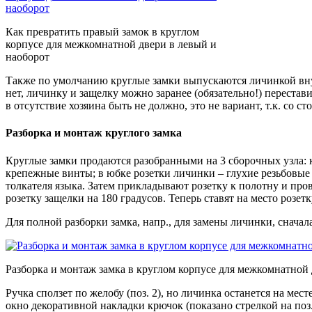
Как превратить правый замок в круглом
корпусе для межкомнатной двери в левый и
наоборот
Также по умолчанию круглые замки выпускаются личинкой внутр
нет, личинку и защелку можно заранее (обязательно!) перестав
в отсутствие хозяина быть не должно, это не вариант, т.к. со
Разборка и монтаж круглого замка
Круглые замки продаются разобранными на 3 сборочных узла: ко
крепежные винты; в юбке розетки личинки – глухие резьбовые гн
толкателя языка. Затем прикладывают розетку к полотну и пров
розетку защелки на 180 градусов. Теперь ставят на место розет
Для полной разборки замка, напр., для замены личинки, сначал
Разборка и монтаж замка в круглом корпусе для межкомнатной
Ручка сползет по желобу (поз. 2), но личинка останется на мес
окно декоративной накладки крючок (показано стрелкой на поз.