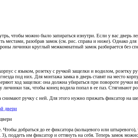
ь, чтобы можно было запираться изнутри. Если у вас дверь лева
ить местами, разобрав замок (см. рис. справа и ниже). Однако д
 стороны личинки круглый межкомнатный замок разбирается без с
рпус с языком, розетку с ручкой защелки и водилом, розетку ру
езда под них. Для монтажа замка в дверь ставят на место корпус 
еряют ход защелки: она должна убираться при повороте ручки вп
ку личинки так, чтобы конец водила попал в ее паз. Стягивают р
а снимают ручку с ней. Для этого нужно прижать фиксатор на шейк
 двери
те. Чтобы добраться до ее фиксатора (кольцевого или штыревого)
 3), поддеть им фиксатор и оттянуть на себя. Теперь замок мож