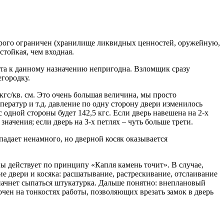
строго ограничен (хранилище ликвидных ценностей, оружейную,
стойкая, чем входная.
ната к данному назначению непригодна. Взломщик сразу
егородку.
кгс/кв. см. Это очень большая величина, мы просто
ератур и т.д. давление по одну сторону двери изменилось
с одной стороны будет 142,5 кгс. Если дверь навешена на 2-х
начения; если дверь на 3-х петлях – чуть больше трети.
падает ненамного, но дверной косяк оказывается
ы действует по принципу «Капля камень точит». В случае,
ие двери и косяка: расшатывание, растрескивание, отслаивание
, начнет сыпаться штукатурка. Дальше понятно: внеплановый
чен на тонкостях работы, позволяющих врезать замок в дверь