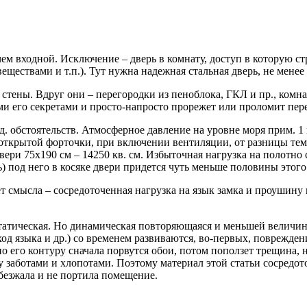
ем входной. Исключение – дверь в комнату, доступ в которую 
ествами и т.п.). Тут нужна надежная стальная дверь, не менее 
е стены. Вдруг они – перегородки из пеноблока, ГКЛ и пр., ком
еми его секретами и просто-напросто прорежет или проломит пер
. обстоятельств. Атмосферное давление на уровне моря прим. 1 
открытой форточки, при включении вентиляции, от разницы темп
двери 75х190 см – 14250 кв. см. Избыточная нагрузка на полотно 
) под него в косяке двери придется чуть меньше половины этого з
т смысла – сосредоточенная нагрузка на язык замка и проушину 
 статическая. Но динамическая повторяющаяся и меньшей величин
ход языка и др.) со временем развиваются, во-первых, поврежден
 по его контуру сначала порвутся обои, потом поползет трещина
заботами и хлопотами. Поэтому материал этой статьи сосредото
ебезжала и не портила помещение.