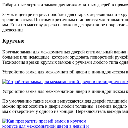
Габаритные чертежи замков для межкомнатных дверей в прямо
Замок в центре на рис. подойдет для старых деревянных и «хр
трещиноватым. Поэтому критичным становится уже только толщи
мм. Если по массиву дерева наложено декоративное покрытие –
древесины.
Круглые
Круглые замки для межкомнатных дверей оптимальный вариант 
больные или немощные, которым орудовать поворотной ручкой 
Технология врезки круглых замков с ручками любого типа одна 
Устройство замка для межкомнатной двери в цилиндрическом ко
Устройство замка для межкомнатной двери в цилиндрическом 
По умолчанию такие замки выпускаются для дверей толщиной 3
можно приспособить к двери любой толщины, заменив водило з
мм с отверстием у одного из концов. Переключатель выхода заще