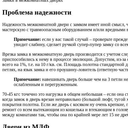
Замки в межкомнатных дверях
Проблема надежности
Надежность межкомнатной двери с замком имеет иной смысл, ч
мастерскую с травмоопасным оборудованием и/или вредными вещ
Примечание:
если у вас такой случай – проверьте прежд
увидит слабину, сделает ручкой супер-пупер замку со вс
Врезка замка в межкомнатную дверь производится с учетом след
приспособились к нему в процессе эволюции. Допустим, из-за 
всего на 1%, т.е. на 10 г/кв. см. Площадь полотна стандартной 
петлях, на язык замка и его проушину-ловитель (ответную часть
Примечание:
навешивать дверь больше чем на 3 петли не
ослабленным и перегруженным.
70-45 кгс точечно это нагрузка в общем небольшая – если она
когда замок в дверь врезан неправильно (большой люфт, тугой 
покрытия полотна. Если же дверь с косяком ну очень крепкие,
ремонт со всем вытекающим из кошелька и втекающим в голову 
между комнатами так, чтобы она по крайней мере лет 15 не др
Двери из МДФ