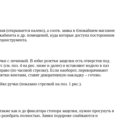
я (открывается налево), а соотв. замка в ближайшем магазине
ля кабинета и др. помещений, куда которые доступа посторонним
пецинструмента.
чки с личинкой. В юбке розетки защелки есть отверстия под
(см. поз. 4 на рис. ниже и далее) и вставляют водило в паз
раво (по часовой стрелке). Если наоборот, переворачивают
озетки винтами, ставят декоративную накладку – готово.
е ручки (показано стрелкой на поз. 1 рис.).
, также как и до фиксатора стопора защелки, нужно просунуть в
но разобрать полностью. Замки подороже снабжаются и