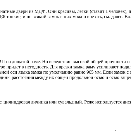
атные двери из МДФ. Они красивы, легки (ставит 1 человек), п
ДФ тонкие, и не всякий замок в них можно врезать, см. далее. 
ВП на дощатой раме. Но вследствие высокой общей прочности и 
стро придет в негодность. Для врезки замка раму усиливают по
ьной оси языка замка по умолчанию равно 965 мм. Если замок с 
ередины расстояния между их общей продольной осью и осью заще
 цилиндровая личинка или сувальдный. Реже используется диск