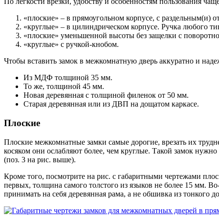
По легкости врезки, удобству и особенностям пользования чаще 
«плоские» – в прямоугольном корпусе, с раздельным(и) о
«круглые» – в цилиндрическом корпусе. Ручка любого ти
«плоские» уменьшенной высоты без защелки с поворотно
«круглые» с ручкой-кнобом.
Чтобы вставить замок в межкомнатную дверь аккуратно и наде
Из МДФ толщиной 35 мм.
То же, толщиной 45 мм.
Новая деревянная с толщиной филенок от 50 мм.
Старая деревянная или из ДВП на дощатом каркасе.
Плоские
Плоские межкомнатные замки самые дорогие, врезать их труд
косяком они ослабляют более, чем круглые. Такой замок нужн
(поз. 3 на рис. выше).
Кроме того, посмотрите на рис. с габаритными чертежами плос
первых, толщина самого толстого из языков не более 15 мм. В
принимать на себя деревянная рама, а не обшивка из тонкого д