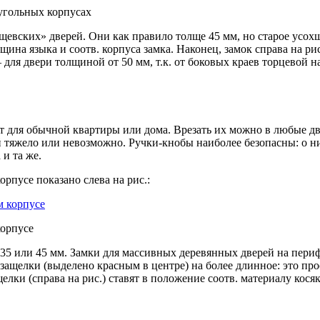
угольных корпусах
ущевских» дверей. Они как правило толще 45 мм, но старое усох
на языка и соотв. корпуса замка. Наконец, замок справа на ри
 для двери толщиной от 50 мм, т.к. от боковых краев торцевой 
для обычной квартиры или дома. Врезать их можно в любые двер
тяжело или невозможно. Ручки-кнобы наиболее безопасны: о ни
и та же.
рпусе показано слева на рис.:
корпусе
5 или 45 мм. Замки для массивных деревянных дверей на перифе
ащелки (выделено красным в центре) на более длинное: это про
лки (справа на рис.) ставят в положение соотв. материалу косяк