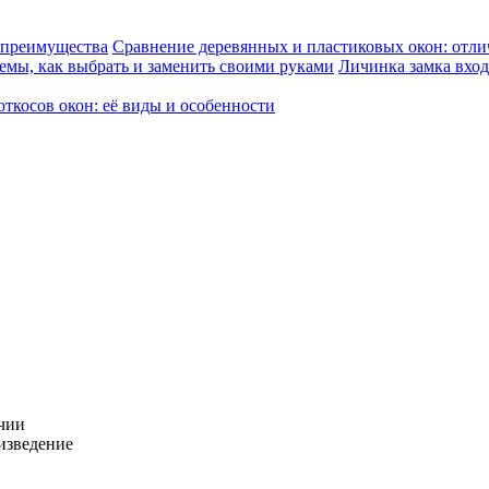
Сравнение деревянных и пластиковых окон: отли
Личинка замка вход
откосов окон: её виды и особенности
ичии
изведение