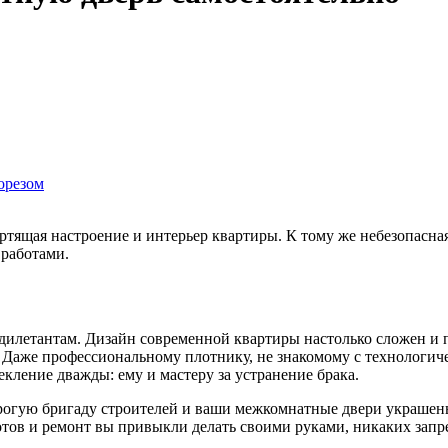
орезом
ортящая настроение и интерьер квартиры. К тому же небезопасна
 работами.
дилетантам. Дизайн современной квартиры настолько сложен и п
а. Даже профессиональному плотнику, не знакомому с технолог
екление дважды: ему и мастеру за устранение брака.
 дорогую бригаду строителей и ваши межкомнатные двери украш
оротов и ремонт вы привыкли делать своими руками, никаких зап