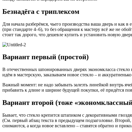
Безнадёга с триплексом
Для начала разберёмся, чьего производства ваша дверь и как 
(при стандарте 4–6), то без обращения к мастеру всё же не обо
стоит так дорого, что дешевле купить и установить новую дверь
Вариант первый (простой)
В отечественных шпонированных дверях экономкласса стекло п
идём в мастерскую, заказываем новое стекло – и аккуратненьк
Важный момент: не надо забывать залезть линейкой внутрь ячей
прибавить к длине и ширине будущей покупки, её придётся пов
Вариант второй (тоже «экономклассный
Бывает, что стекло крепится штапиком с декоративными гвозд
(См. первый абзац текста в предыдущем подзаголовке. Второй, 
снимаются, а когда новое вставлено – ставятся обратно и прик