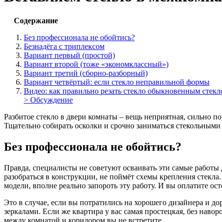
Содержание
Без профессионала не обойтись?
Безнадёга с триплексом
Вариант первый (простой)
Вариант второй (тоже «экономклассный»)
Вариант третий (сборно-разборный)
Вариант четвёртый: если стекло неправильной формы
Видео: как правильно резать стекло обыкновенным стекл
> Обсуждение
Разбитое стекло в двери комнаты – вещь неприятная, сильно п
Тщательно собирать осколки и срочно заниматься стекольными
Без профессионала не обойтись?
Правда, специалисты не советуют осваивать эти самые работы 
разобраться в конструкции, не поймёт схемы крепления стекл
модели, вполне реально запороть эту работу. И вы оплатите ост
Это в случае, если вы потратились на хорошего дизайнера и
зеркалами. Если же квартира у вас самая простецкая, без нав
между комнатой и коридором вы не встретите.