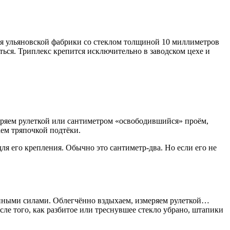
ная ульяновской фабрики со стеклом толщиной 10 миллиметров
виться. Триплекс крепится исключительно в заводском цехе и
меряем рулеткой или сантиметром «освободившийся» проём,
аем тряпочкой подтёки.
ля его крепления. Обычно это сантиметр-два. Но если его не
венными силами. Облегчённо вздыхаем, измеряем рулеткой…
сле того, как разбитое или треснувшее стекло убрано, штапики