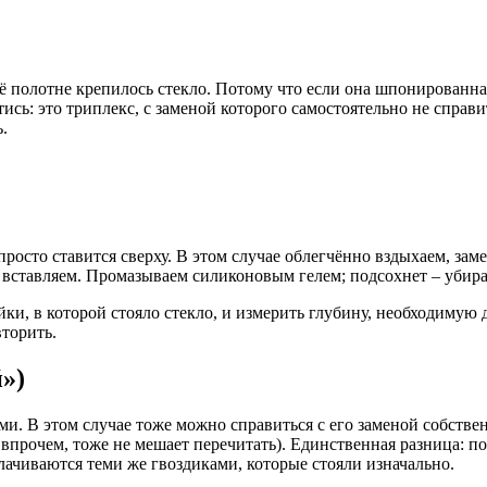
в её полотне крепилось стекло. Потому что если она шпонирован
йтись: это триплекс, с заменой которого самостоятельно не спра
.
росто ставится сверху. В этом случае облегчённо вздыхаем, за
о вставляем. Промазываем силиконовым гелем; подсохнет – убир
ки, в которой стояло стекло, и измерить глубину, необходимую д
торить.
»)
ями. В этом случае тоже можно справиться с его заменой собст
впрочем, тоже не мешает перечитать). Единственная разница: по
олачиваются теми же гвоздиками, которые стояли изначально.