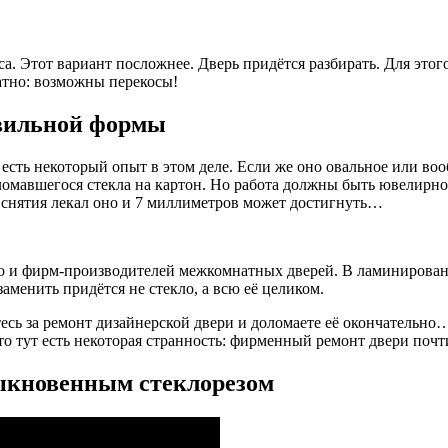
са. Этот вариант посложнее. Дверь придётся разбирать. Для это
ратно: возможны перекосы!
авильной формы
 есть некоторый опыт в этом деле. Если же оно овальное или во
сломавшегося стекла на картон. Но работа должны быть ювелирн
 снятия лекал оно и 7 миллиметров может достигнуть…
что и фирм-производителей межкомнатных дверей. В ламинирован
аменить придётся не стекло, а всю её целиком.
тесь за ремонт дизайнерской двери и доломаете её окончательно
то тут есть некоторая странность: фирменный ремонт двери почт
быкновенным стеклорезом