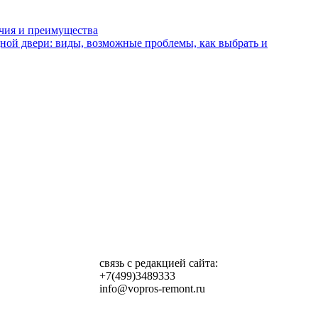
чия и преимущества
ной двери: виды, возможные проблемы, как выбрать и
связь с редакцией сайта:
+7(499)3489333
info@vopros-remont.ru