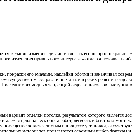
ляется желание изменить дизайн и сделать его не просто краси
ного изменения привычного интерьера – отделка потолка, наиб
лки, покраски его эмалями, наклейки обоями и заканчивая сов
ремя существует масса различных дизайнерских решений отделк
. Последним из модных тенденций отделки потолков выступил м
ный вариант отделки потолка, результатом которого является д
емлемая цена на весь объем работ, легкость и быстрота монтаж
 помещение остается чистым в процессе установки, отсутствуют 
строительных материалов предлагается огромный выбор фактуры