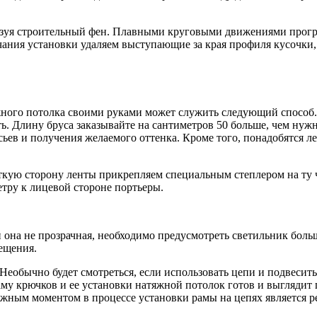
ьзуя строительный фен. Плавными круговыми движениями прогрет
чания установки удаляем выступающие за края профиля кусочки,
ого потолка своими руками может служить следующий способ. З
ь. Длину бруса заказывайте на сантиметров 50 больше, чем нужн
ьев и получения желаемого оттенка. Кроме того, понадобятся ле
ткую сторону ленты прикрепляем специальным степлером на ту ч
тру к лицевой стороне портьеры.
сли она не прозрачная, необходимо предусмотреть светильник б
ещения.
еобычно будет смотреться, если использовать цепи и подвесить 
му крючков и ее установки натяжной потолок готов и выглядит 
ажным моментом в процессе установки рамы на цепях является р