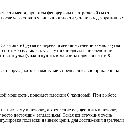
ь эти места, при этом фен держим на отрезке 20 см от
 после чего остается лишь произвести установку декоративных
аготовьте брусья из дерева, имеющие сечение каждого угла
о по замерам, так как углы у них подлежат впоследствии
нта-липучка (можно купить в магазинах для шитья), и 8
асть бруса, которая выступает, предварительно приклеив на
ольшой мощности, подойдет плоский 6 ламповый. При выборе
на них раму к потолку, а крепление осуществить к потолку
просто настоящим загляденьем! Такая конструкция очень
егулировка подвески на звено цепи, для достижения параллели