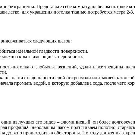
ине безгранична. Представьте себе комнату, на белом потолке к
таки легко, для украшения потолка тканью потребуется метра 2-3
 придерживаться следующих шагов:
биться идеальной гладкости поверхности.
ате можно скрыть имеющиеся неровности.
ность потолка от любых загрязнений, удалить все трещины, щели
сти.
кань, на них надо нанести слой нитроэмали или заклеить тонко
сначала промыть водой, в которую добавлена сода, после чего х
 один из лучших его видов – алюминиевый, он более долговечен
 края профиля.С небольшим шагом подтягиваем полотно, стараяс
а должно происходить в обе стороны. По ходу движения закрепля