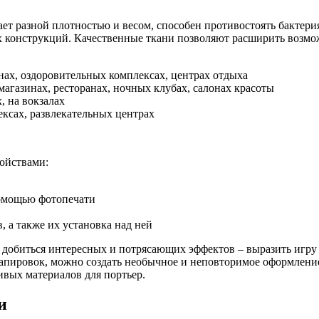
ет разной плотностью и весом, способен противостоять бактери
ых конструкций. Качественные ткани позволяют расширить возмо
нах, оздоровительных комплексах, центрах отдыха
магазинах, ресторанах, ночных клубах, салонах красоты
, на вокзалах
ксах, развлекательных центрах
ойствами:
помощью фотопечати
 а также их установка над ней
 добиться интересных и потрясающих эффектов – выразить игру
рапировок, можно создать необычное и неповторимое оформлени
вых материалов для портьер.
и