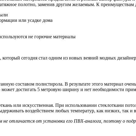
натяжное полотно, заменив другим желаемым. К преимуществам 
пыли
ормации или усадке дома
 используются не горючие материалы
, который сегодня стал одним из новых веяний модных дизайне
нную составом полистирола. В результате этого материал очень 
 может достигать 5 метровую ширину и нет необходимости приме
откань или искусственная. При использовании стеклоткани пото
держивать воздействием любых температур, как низких, так и 
м не отличается от установки его ПВХ-аналога, поэтому о по