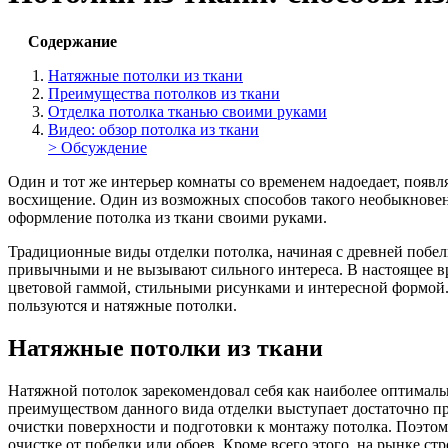
Содержание
Натяжные потолки из ткани
Преимущества потолков из ткани
Отделка потолка тканью своими руками
Видео: обзор потолка из ткани
> Обсуждение
Один и тот же интерьер комнаты со временем надоедает, появ
восхищение. Один из возможных способов такого необыкновен
оформление потолка из ткани своими руками.
Традиционные виды отделки потолка, начиная с древней побе
привычными и не вызывают сильного интереса. В настоящее в
цветовой гаммой, стильными рисунками и интересной формой
пользуются и натяжные потолки.
Натяжные потолки из ткани
Натяжной потолок зарекомендовал себя как наиболее оптималь
преимуществом данного вида отделки выступает достаточно при
очистки поверхности и подготовки к монтажу потолка. Поэтому
очистке от побелки или обоев. Кроме всего этого, на рынке 