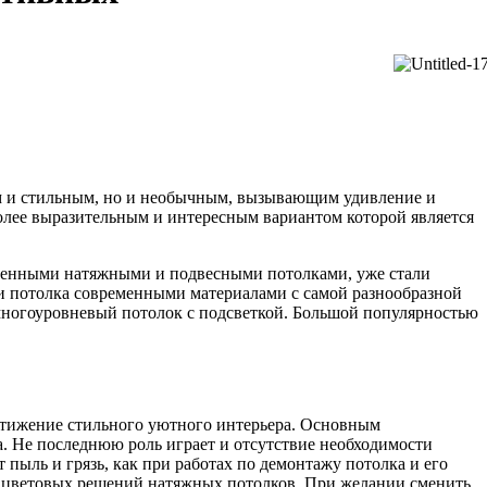
вым и стильным, но и необычным, вызывающим удивление и
олее выразительным и интересным вариантом которой является
ременными натяжными и подвесными потолками, уже стали
и потолка современными материалами с самой разнообразной
ногоуровневый потолок с подсветкой. Большой популярностью
остижение стильного уютного интерьера. Основным
а. Не последнюю роль играет и отсутствие необходимости
пыль и грязь, как при работах по демонтажу потолка и его
 и цветовых решений натяжных потолков. При желании сменить