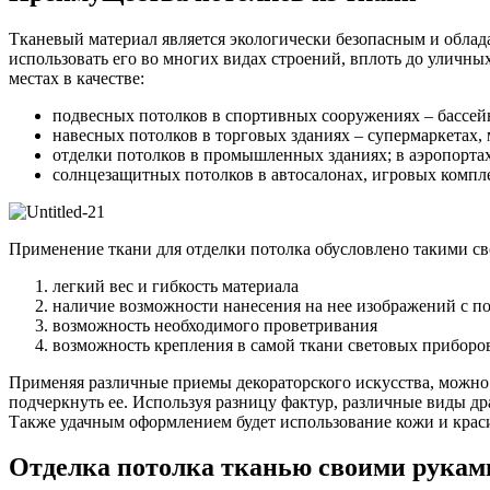
Тканевый материал является экологически безопасным и облада
использовать его во многих видах строений, вплоть до уличн
местах в качестве:
подвесных потолков в спортивных сооружениях – бассей
навесных потолков в торговых зданиях – супермаркетах, 
отделки потолков в промышленных зданиях; в аэропортах
солнцезащитных потолков в автосалонах, игровых компле
Применение ткани для отделки потолка обусловлено такими св
легкий вес и гибкость материала
наличие возможности нанесения на нее изображений с 
возможность необходимого проветривания
возможность крепления в самой ткани световых приборов,
Применяя различные приемы декораторского искусства, можно
подчеркнуть ее. Используя разницу фактур, различные виды д
Также удачным оформлением будет использование кожи и краси
Отделка потолка тканью своими рукам