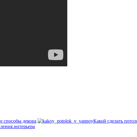
ые способы декора
Какой сделать потол
мления интерьера