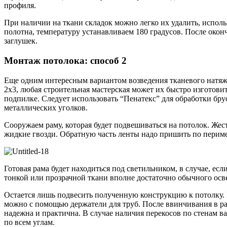
профиля.
При наличии на ткани складок можно легко их удалить, испол
полотна, температуру устанавливаем 180 градусов. После окон
заглушек.
Монтаж потолока: способ 2
Еще одним интересным вариантом возведения тканевого натяжн
2х3, любая строительная мастерская может их быстро изготовит
подпилке. Следует использовать “Пенатекс” для обработки брус
металлических уголков.
Сооружаем раму, которая будет подвешиваться на потолок. Жес
жидкие гвозди. Обратную часть ленты надо пришить по периме
Готовая рама будет находиться под светильником, в случае, е
тонкой или прозрачной ткани вполне достаточно обычного осв
Остается лишь подвесить полученную конструкцию к потолку. Н
можно с помощью держатели для труб. После ввинчивания в ра
надежна и практична. В случае наличия перекосов по стенам в
по всем углам.