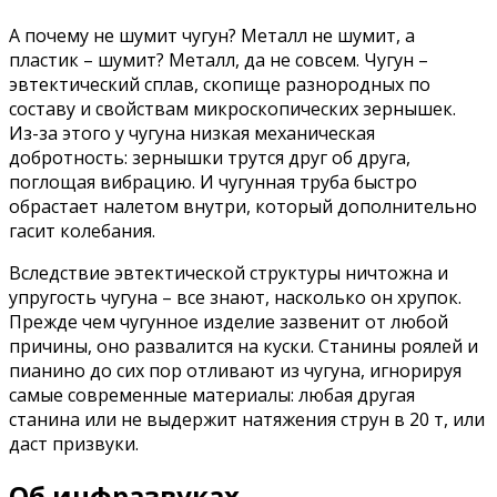
А почему не шумит чугун? Металл не шумит, а
пластик – шумит? Металл, да не совсем. Чугун –
эвтектический сплав, скопище разнородных по
составу и свойствам микроскопических зернышек.
Из-за этого у чугуна низкая механическая
добротность: зернышки трутся друг об друга,
поглощая вибрацию. И чугунная труба быстро
обрастает налетом внутри, который дополнительно
гасит колебания.
Вследствие эвтектической структуры ничтожна и
упругость чугуна – все знают, насколько он хрупок.
Прежде чем чугунное изделие зазвенит от любой
причины, оно развалится на куски. Станины роялей и
пианино до сих пор отливают из чугуна, игнорируя
самые современные материалы: любая другая
станина или не выдержит натяжения струн в 20 т, или
даст призвуки.
Об инфразвуках