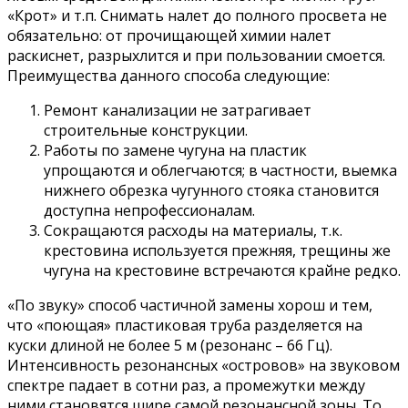
«Крот» и т.п. Снимать налет до полного просвета не
обязательно: от прочищающей химии налет
раскиснет, разрыхлится и при пользовании смоется.
Преимущества данного способа следующие:
Ремонт канализации не затрагивает
строительные конструкции.
Работы по замене чугуна на пластик
упрощаются и облегчаются; в частности, выемка
нижнего обрезка чугунного стояка становится
доступна непрофессионалам.
Сокращаются расходы на материалы, т.к.
крестовина используется прежняя, трещины же
чугуна на крестовине встречаются крайне редко.
«По звуку» способ частичной замены хорош и тем,
что «поющая» пластиковая труба разделяется на
куски длиной не более 5 м (резонанс – 66 Гц).
Интенсивность резонансных «островов» на звуковом
спектре падает в сотни раз, а промежутки между
ними становятся шире самой резонансной зоны. То