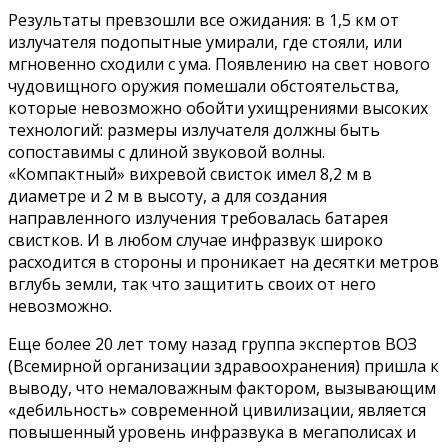
Результаты превзошли все ожидания: в 1,5 км от
излучателя подопытные умирали, где стояли, или
мгновенно сходили с ума. Появлению на свет нового
чудовищного оружия помешали обстоятельства,
которые невозможно обойти ухищрениями высоких
технологий: размеры излучателя должны быть
сопоставимы с длиной звуковой волны.
«Компактный» вихревой свисток имел 8,2 м в
диаметре и 2 м в высоту, а для создания
направленного излучения требовалась батарея
свистков. И в любом случае инфразвук широко
расходится в стороны и проникает на десятки метров
вглубь земли, так что защитить своих от него
невозможно.
Еще более 20 лет тому назад группа экспертов ВОЗ
(Всемирной организации здравоохранения) пришла к
выводу, что немаловажным фактором, вызывающим
«дебильность» современной цивилизации, является
повышенный уровень инфразвука в мегаполисах и