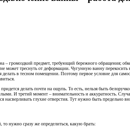
на – громоздкий предмет, требующий бережного обращения; обко
ие может треснуть от деформации. Чугунную ванну перекосить н
ся делать в тесном помещении. Поэтому первое условие для сам
виться.
ридется делать почти на ощупь. То есть, нельзя быть белоручко
елыми. И третий момент – внимательность и аккуратность. Слу
ся насверливать глухие отверстия. Тут нужно быть предельно вн
 то нужно сразу же определиться, какую брать: