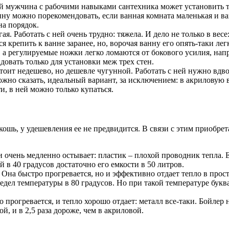
ий мужчина с рабочими навыками сантехника может установить та
нну можно порекомендовать, если ванная комната маленькая и в
а порядок.
я. Работать с ней очень трудно: тяжела. И дело не только в вес
 крепить к ванне заранее, но, ворочая ванну его опять-таки лег
 а регулируемые ножки легко ломаются от бокового усилия, напри
вать только для установки меж трех стен.
тоит недешево, но дешевле чугунной. Работать с ней нужно вдвое
жно сказать, идеальный вариант, за исключением: в акриловую
, в ней можно только купаться.
ошь, у удешевления ее не предвидится. В связи с этим приобрет
 очень медленно остывает: пластик – плохой проводник тепла. Е
в 40 градусов достаточно его емкости в 50 литров.
 Она быстро прогревается, но и эффективно отдает тепло в прос
дел температуры в 80 градусов. Но при такой температуре букв
прогревается, и тепло хорошо отдает: металл все-таки. Бойлер н
ой, и в 2,5 раза дороже, чем в акриловой.