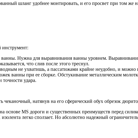
ванный шланг удобнее монтировать, и его просвет при том же н
 инструмент:
 ванны. Нужна для выравнивания ванны уровнем. Выравнивание 
азывается, что слив после этого треснул.
водным не ухватишь, а пассатижами крайне неудобно, и можно 
жек ванны при ее сборке. Обстукивание металлическим молотко
 точности удара.
 чеканочный, натянув на его сферический обух обрезок дюрито
на основе MS дороги и существенных преимуществ перед силикон
 изолента легко сползает. Но абсолютно надежный ограничитель