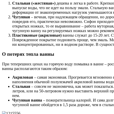
Стальная («жестяная»)
дешева и легка в работе. Крепк
выпуске воды, что не идет на пользу эмали. Стальную ва
деформации от знакопеременных нагрузок уменьшаются н
Чугунная
– вечная, при надлежащем обращении, но дорога
повредив его, практически невозможно. Сифон приходится
открытых ножках, то ее выравнивание – работа муторная,
чугунную ванну на регулируемых ножках можно рекомендо
Пластиковые (акриловые)
ванны служат до 15-20 лет. С
Поврежденное покрытие подновить проще, чем эмаль. Мо
ни концентрированных, ни в водном растворе. В сущности
О потерях тепла ванны
При теперешних ценах на горячую воду помывка в ванне – роск
ванны располагаются таким образом:
Акриловая
– самая экономная. Прогревается мгновенно и
наполнения обычной полулежачей акриловой ванны водой 
Стальная
– совсем не экономична, как может показаться.
литров, или на 50-литровом нужно выставить верхний пре
нем.
Чугунная ванна
– пожирательница калорий. И сама долго 
чугунной ванне обойдется в 1,5 раза дороже, чем в стальн