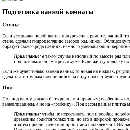
Подготовка ванной комнаты
Стены
Если установка новой ванны приурочена к ремонту ванной, то
стене, сделали гидроизоляцию зазоров (см. ниже). Облицовку
образует своего рода слезник, намного уменьшающий вероятнос
Примечание
: в
таком случае неполный по высоте ряд пли
под потолком он смотрится хуже. Если же эту полоску по 
Если же будет только замена ванны, то новая на ножках, регул
сделать эстетичным появившийся на виду просвет будет трудно: 
Пол
Пол под ванну должен быть ровным и прочным; особенно – под 
выдавливанием, а не на «гребенку». Под весом ванны плитка м
Примечание:
чтобы не перестилать пол и вообще не забо
древесины годится только тик, но его в широкой продаж
а затем проолифлено или пропитано шпаклевкой ПВА наск
Однако перед гидроизоляцией зазоров и/или облицовкой д