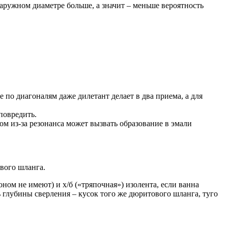
аружном диаметре больше, а значит – меньше вероятность
по диагоналям даже дилетант делает в два приема, а для
повредить.
м из-за резонанса может вызвать образование в эмали
вого шланга.
ом не имеют) и х/б («тряпочная») изолента, если ванна
 глубины сверления – кусок того же дюритового шланга, туго