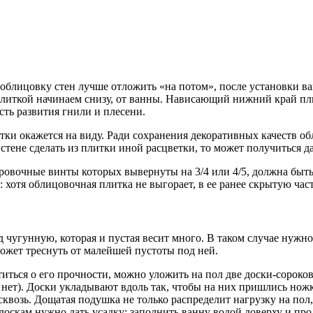
 облицовку стен лучше отложить «на потом», после установки в
 плиткой начинаем снизу, от ванны. Нависающий нижний край пл
ть развития гнили и плесени.
тки окажется на виду. Ради сохранения декоративных качеств о
стене сделать из плитки иной расцветки, то может получиться д
ировочные винты которых вывернуты на 3/4 или 4/5, должна быть
хотя облицовочная плитка не выгорает, в ее ранее скрытую часть
чугунную, которая и пустая весит много. В таком случае нужно
ожет треснуть от малейшей пустоты под ней.
титься о его прочности, можно уложить на пол две доски-сороков
е нет). Доски укладывают вдоль так, чтобы на них пришлись но
возь. Дощатая подушка не только распределит нагрузку на пол,
оскам нужно дать усадку: заполнить ванну водой доверху и прод