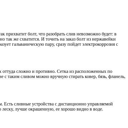
ак прихватит болт, что разобрать слив невозможно будет: в
о так же схватится. И точить на заказ болт из нержавейки
разует гальваническую пару, сразу пойдет электрокоррозия с
 их оттуда сложно и противно. Сетка из расположенных по
 с таким сливом можно вручную стирать ковер, бязь, фланель,
м. Есть сливные устройства с дистанционно управляемой
ю леску, лучше окрашенную, ее хорошо видно в воде.