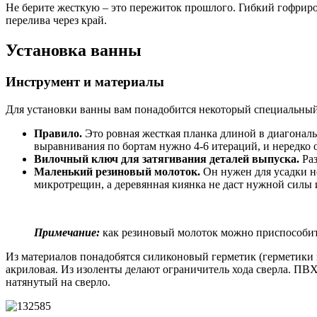
Не берите жесткую – это пережиток прошлого. Гибкий гофриро
перелива через край.
Установка ванны
Инструмент и материалы
Для установки ванны вам понадобится некоторый специальный
Правило.
Это ровная жесткая планка длиной в диагональ
выравнивания по бортам нужно 4-6 итераций, и нередко ок
Вилочный ключ для затягивания деталей выпуска.
Раз
Маленький резиновый молоток.
Он нужен для усадки но
микротрещин, а деревянная киянка не даст нужной силы и
Примечание:
как резиновый молоток можно приспособить
Из материалов понадобятся силиконовый герметик (герметики 
акриловая. Из изоленты делают ограничитель хода сверла. ПВХ
натянутый на сверло.