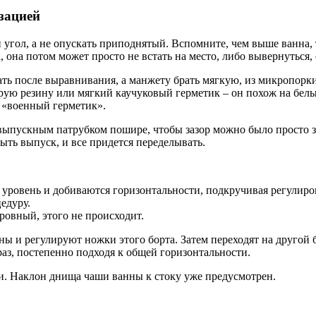
зацией
ол, а не опускать приподнятый. Вспомните, чем выше ванна, т
 она потом может просто не встать на место, либо вывернуться, 
ть после выравнивания, а манжету брать мягкую, из микропорки
рую резину или мягкий каучуковый герметик – он похож на бел
к «военный герметик».
выпускным патрубком пошире, чтобы зазор можно было просто з
ыть выпуск, и все придется переделывать.
 уровень и добиваются горизонтальности, подкручивая регулир
едуру.
 ровный, этого не происходит.
ы и регулируют ножки этого борта. Затем переходят на другой 
раз, постепенно подходя к общей горизонтальности.
и. Наклон днища чаши ванны к стоку уже предусмотрен.