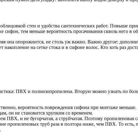
 облицовкой стен и удобства сантехнических работ. Повыше при
е сифон, тем меньше вероятность просачивания сквозь него в об
ремя она опорожнится, не столь уж важно. Важно другое: дополн
акопление на сетке стока и в сифоне волос. Кто хоть раз достав
ластика: ПВХ и полиизопропилена. Вторую можно узнать по боль
ственно, вероятность повреждения сифона при монтаже меньше.
ам, он не становится хрупким со временем.
м ПВХ, и не бугорчатая, а струйчатая. Поэтому пропиленовая с
ние пропиленовых труб раза в полтора ниже, чем ПВХ. То есть,
.