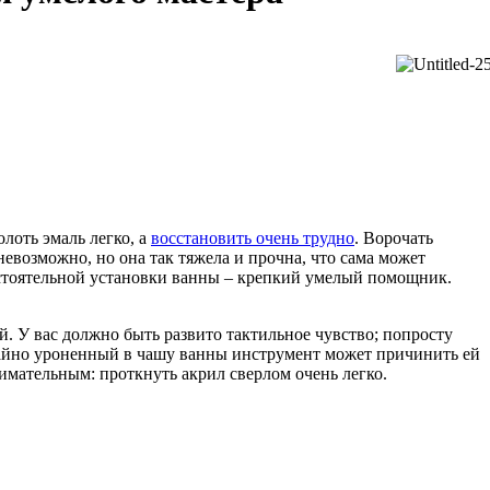
лоть эмаль легко, а
восстановить очень трудно
. Ворочать
евозможно, но она так тяжела и прочна, что сама может
остоятельной установки ванны – крепкий умелый помощник.
й. У вас должно быть развито тактильное чувство; попросту
чайно уроненный в чашу ванны инструмент может причинить ей
имательным: проткнуть акрил сверлом очень легко.