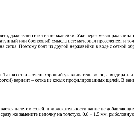
еет, даже если сетка из нержавейки. Уже через месяц ржавчина т
латунный или бронзовый смысла нет: материал прозеленеет и точн
на сетка. Поэтому болт из другой нержавейки в воде с сеткой об
ин. Такая сетка – очень хороший улавливатель волос, а выдирать
гой) вариант – сетка из косых профилированных щелей. В ванне
ывается налетом солей, привлекательности ванне не добавляющи
сразу же замените цепочку на толстую, 0,8 – 1,5 мм, рыболовну