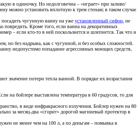
кую в одиночку. Но недолговечна – «играет» при заливе/
анну можно установить вплотную к трем стенам; в таком случае
е: посадить чугунную ванну на уже
установленный сифон
, не
ко повредить. Кроме того, если ванна на декоративных
мер – если кто-то в ней поскользнется и шлепнется. Так что и
м, но без надрыва, как с чугунной, и без особых сложностей.
 ванну недопустимо попадание агрессивных моющих средств,
ают значение потери тепла ванной. В порядке их возрастания
сли на бойлере выставлена температура в 60 градусов, то для
транство, в виде инфракрасного излучения. Бойлер нужен на 80
ально за месяц-два «сгорит» дорогой магниевый протектор в
ужен не менее чем на 100 л, а по деньгам – помывка в