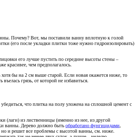
анны. Почему? Вот, мы поставили ванну вплотную к голой
итки (его после укладки плитки тоже нужно гидроизолировать)
блицовки его лучше пустить по середине высоты стены –
аже красивее, чем предполагалось.
 хотя бы на 2 см выше старой. Если новая окажется ниже, то
 въелась грязь, от которой не избавиться.
 убедиться, что плитка на полу уложена на сплошной цемент с
ки (лаги) из лиственницы (именно из нее, из другой
жки ванны. Дерево должно быть
обработано фунгицидами
,
 но и решит все проблемы с высотой ванны, см. ниже.
ержать так не менее двух суток, а лучше – неделю.