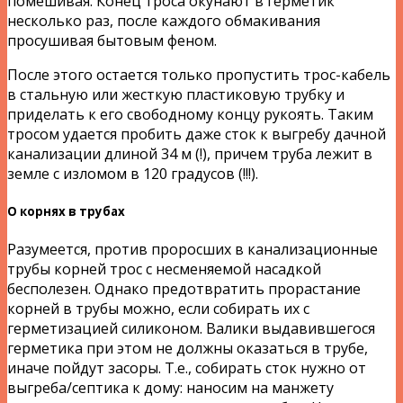
помешивая. Конец троса окунают в герметик
несколько раз, после каждого обмакивания
просушивая бытовым феном.
После этого остается только пропустить трос-кабель
в стальную или жесткую пластиковую трубку и
приделать к его свободному концу рукоять. Таким
тросом удается пробить даже сток к выгребу дачной
канализации длиной 34 м (!), причем труба лежит в
земле с изломом в 120 градусов (!!!).
О корнях в трубах
Разумеется, против проросших в канализационные
трубы корней трос с несменяемой насадкой
бесполезен. Однако предотвратить прорастание
корней в трубы можно, если собирать их с
герметизацией силиконом. Валики выдавившегося
герметика при этом не должны оказаться в трубе,
иначе пойдут засоры. Т.е., собирать сток нужно от
выгреба/септика к дому: наносим на манжету