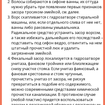
Волосы собираются в сифоне ванны, их оттуда
нужно убрать при появлении первых признаков
засора тросиком-змейкой, см. далее.
Ворс скапливается с гидрозатворе стиральной
машины, или, если отдельного слива от нее нет,
ванны либо раковины умывальника.
Радикальное средство устранить засор ворсом,
а также избежать дальнейших его последствий –
подставить под сифон ведро, отвинтить на нем
штатный прочистной люк и удалить
загрязнение змейкой.
Фекальный засор локализуется в гидрозатворе
унитаза, фановом тройнике или близлежащем
снизу участке стояка. Если унитаз фаянсовый, а
фановая крестовина и стояк чугунные,
прочистить унитаз от засора, не рискуя
превратиться в подобие его содержимого,
можно современными средствами химической
прочистки канализации. В противном случае
(любой пластик) придется воспользоваться
тросом в пластиковой оболочке с пластиковым