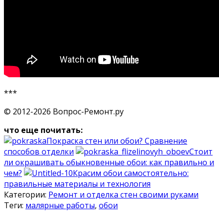
***
© 2012-2026 Вопрос-Ремонт.ру
что еще почитать:
Покраска стен или обои? Сравнение
способов отделки
Стоит
ли окрашивать обыкновенные обои: как правильно и
чем?
Красим обои самостоятельно:
правильные материалы и технология
Категории:
Ремонт и отделка стен своими руками
Теги:
малярные работы
,
обои