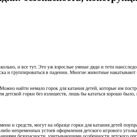
кольно, и все тут. Это уж взрослые умные дяди и тети наисследо
ска и группироваться в падении. Многие животные накатывают 
 Можно найти немало горок для катания детей, которые им постр
для детской горки без излишеств, лишь бы кататься хорошо было
и и средств, могут на образце горки для катания детей поупраж
х-либо непременных устоев оформления детского игрового уголк
ованиями безопасности, учитывающими особенности детского орг