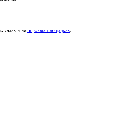
их садах и на
игровых площадках
: