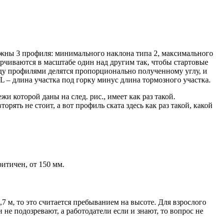
ужны 3 профиля: минимального наклона типа 2, максимального
рчиваются в масштабе один над другим так, чтобы стартовые
жду профилями делятся пропорционально полученному углу, и
е L – длина участка под горку минус длина тормозного участка.
и которой даны на след. рис., имеет как раз такой.
ть не стоит, а вот профиль ската здесь как раз такой, какой
ритичен, от 150 мм.
7 м, то это считается пребыванием на высоте. Для взрослого
не подозревают, а работодатели если и знают, то вопрос не