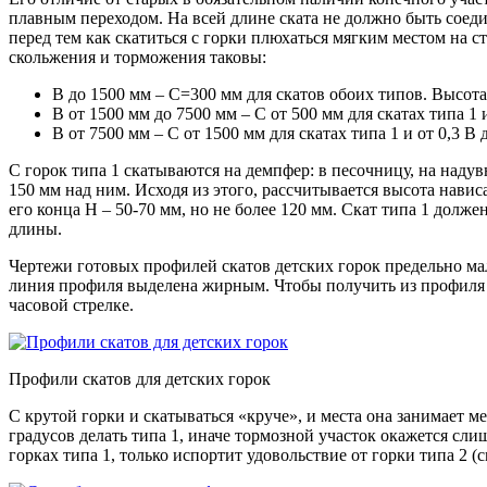
плавным переходом. На всей длине ската не должно быть соед
перед тем как скатиться с горки плюхаться мягким местом на 
скольжения и торможения таковы:
B до 1500 мм – C=300 мм для скатов обоих типов. Высота
B от 1500 мм до 7500 мм – C от 500 мм для скатах типа 1 и 
B от 7500 мм – C от 1500 мм для скатах типа 1 и от 0,3 B д
С горок типа 1 скатываются на демпфер: в песочницу, на наду
150 мм над ним. Исходя из этого, рассчитывается высота навис
его конца H – 50-70 мм, но не более 120 мм. Скат типа 1 долже
длины.
Чертежи готовых профилей скатов детских горок предельно мал
линия профиля выделена жирным. Чтобы получить из профиля 47
часовой стрелке.
Профили скатов для детских горок
С крутой горки и скатываться «круче», и места она занимает ме
градусов делать типа 1, иначе тормозной участок окажется с
горках типа 1, только испортит удовольствие от горки типа 2 (с