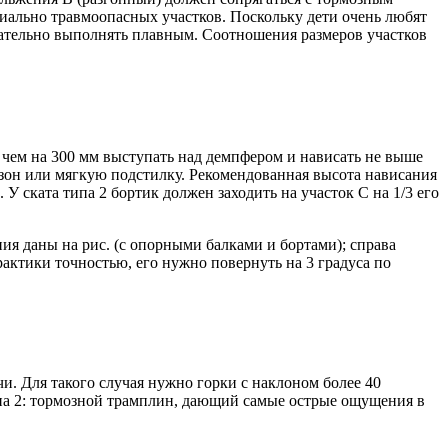
иально травмоопасных участков. Поскольку дети очень любят
елательно выполнять плавным. Соотношения размеров участков
е чем на 300 мм выступать над демпфером и нависать не выше
газон или мягкую подстилку. Рекомендованная высота нависания
У ската типа 2 бортик должен заходить на участок C на 1/3 его
ия даны на рис. (с опорными балками и бортами); справа
актики точностью, его нужно повернуть на 3 градуса по
чи. Для такого случая нужно горки с наклоном более 40
ипа 2: тормозной трамплин, дающий самые острые ощущения в