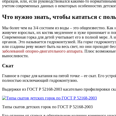
образцов, или, если руководствовался какими-то нормативным
учетом современных данных о некоторых особенностях детског
Что нужно знать, чтобы кататься с пол
Мы более чем на 3/4 состоим из воды – это общеизвестно. Как 
живучее взрослых, их костяк медленнее и хуже принимает и по
Современная горка для детей учитывает его в полной мере. А 
органов. Это называется гидроконтузией. На горке гидроконт
или ссадины реву может быть на весь свет, но они проходят бе
заболеваний опорно-двигательного аппарата.
Плюс возможные а
выносливости.
Скат
Главное в горке для катания на пятой точке – ее скат. Его ус
полностью исключающий гидроконтузию.
Выдержки из ГОСТ Р 52168-2003 касательно профилировки ска
Типы скатов детских горок по ГОСТ Р 52168-2003
Его отличие от старых в обязательном наличии конечного учас