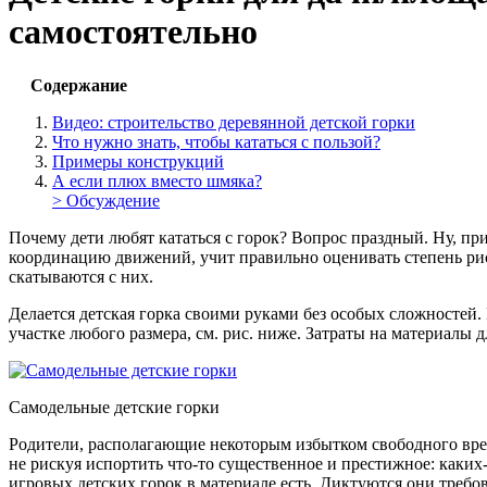
самостоятельно
Содержание
Видео: строительство деревянной детской горки
Что нужно знать, чтобы кататься с пользой?
Примеры конструкций
А если плюх вместо шмяка?
> Обсуждение
Почему дети любят кататься с горок? Вопрос праздный. Ну, при
координацию движений, учит правильно оценивать степень ри
скатываются с них.
Делается детская горка своими руками без особых сложностей.
участке любого размера, см. рис. ниже. Затраты на материалы 
Самодельные детские горки
Родители, располагающие некоторым избытком свободного времен
не рискуя испортить что-то существенное и престижное: каки
игровых детских горок в материале есть. Диктуются они треб