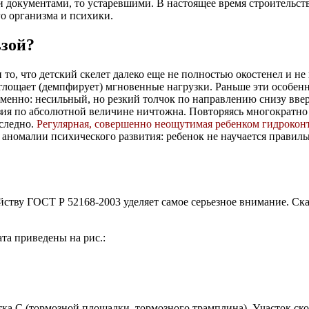
и документами, то устаревшими. В настоящее время строительст
о организма и психики.
ьзой?
и то, что детский скелет далеко еще не полностью окостенел и н
глощает (демпфирует) мгновенные нагрузки. Раньше эти особенн
именно: несильный, но резкий толчок по направлению снизу вве
узия по абсолютной величине ничтожна. Повторяясь многократно
сследно.
Регулярная, совершенно неощутимая ребенком гидроконт
номалии психического развития: ребенок не научается правильн
тройству ГОСТ Р 52168-2003 уделяет самое серьезное внимание. С
та приведены на рис.:
тка C (тормозной площадки, тормозного трамплина). Участок ск