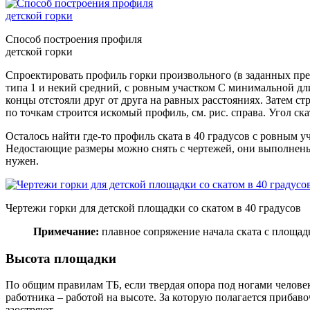
Способ построения профиля
детской горки
Спроектировать профиль горки произвольного (в заданных пре
типа 1 и некий средний, с ровным участком C минимальной дл
концы отстояли друг от друга на равных расстояниях. Затем 
по точкам строится искомый профиль, см. рис. справа. Угол ска
Осталось найти где-то профиль ската в 40 градусов с ровным у
Недостающие размеры можно снять с чертежей, они выполнены п
нужен.
Чертежи горки для детской площадки со скатом в 40 градусов
Примечание:
плавное сопряжение начала ската с площадко
Высота площадки
По общим правилам ТБ, если твердая опора под ногами человек
работника – работой на высоте. За которую полагается прибаво
заостряют.