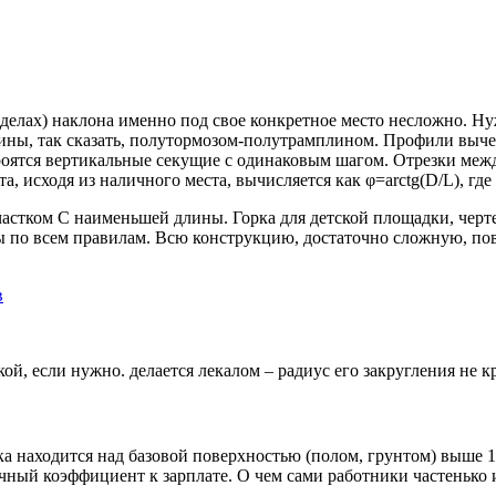
делах) наклона именно под свое конкретное место несложно. Н
ины, так сказать, полутормозом-полутрамплином. Профили выче
строятся вертикальные секущие с одинаковым шагом. Отрезки ме
та, исходя из наличного места, вычисляется как φ=arctg(D/L), гд
частком C наименьшей длины. Горка для детской площадки, чертеж
о всем правилам. Всю конструкцию, достаточно сложную, повторя
й, если нужно. делается лекалом – радиус его закругления не к
а находится над базовой поверхностью (полом, грунтом) выше 1,
чный коэффициент к зарплате. О чем сами работники частенько и 