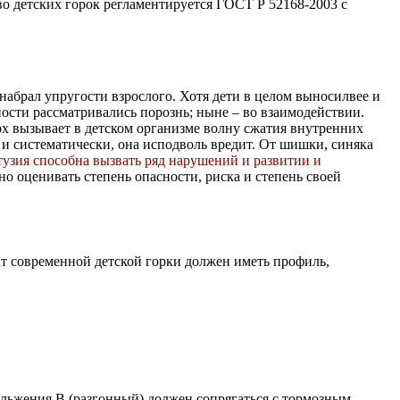
во детских горок регламентируется ГОСТ Р 52168-2003 с
е набрал упругости взрослого. Хотя дети в целом выносилвее и
ости рассматривались порознь; ныне – во взаимодействии.
рх вызывает в детском организме волну сжатия внутренних
 и систематически, она исподволь вредит. От шишки, синяка
узия способна вызвать ряд нарушений и развитии и
о оценивать степень опасности, риска и степень своей
кат современной детской горки должен иметь профиль,
ольжения Β (разгонный) должен сопрягаться с тормозным