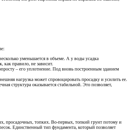
ле:
есколько уменьшается в объеме. А у воды усадка
, как правило, не зависит.
опросту – его уплотнение. Под вновь построенным зданием
нешняя нагрузка может спровоцировать просадку и усилить ее.
ечная структура оказывается стабильной. Это позволяет,
х, просадочных, топких. Во-первых, топкий грунт потому и
й песок. Единственный тип фундамента, который позволяет