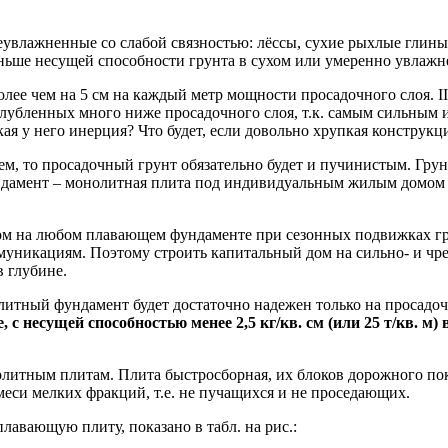
еувлажненные со слабой связностью: лёссы, сухие рыхлые глин
еньше несущей способности грунта в сухом или умеренно увлажн
лее чем на 5 см на каждый метр мощности просадочного слоя. II-я
аглубленных много ниже просадочного слоя, т.к. самым сильным
кая у него инерция? Что будет, если довольно хрупкая конструкци
м, то просадочный грунт обязательно будет и пучинистым. Грунт
ндамент – монолитная плита под индивидуальным жилым домом со
ом на любом плавающем фундаменте при сезонных подвижках грун
ммуникациям. Поэтому строить капитальный дом на сильно- и ч
 глубине.
 плитный фундамент будет достаточно надежен только на просадо
с несущей способностью менее 2,5 кг/кв. см (или 25 т/кв. м) 
олитным плитам. Плита быстросборная, их блоков дорожного по
еси мелких фракций, т.е. не пучащихся и не проседающих.
лавающую плиту, показано в табл. на рис.: