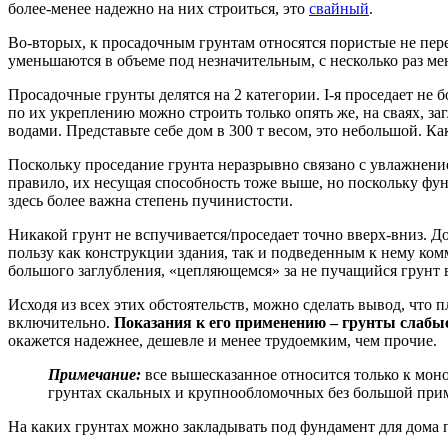
более-менее надежно на них строиться, это
свайный
.
Во-вторых, к просадочным грунтам относятся пористые не пер
уменьшаются в объеме под незначительным, с несколько раз м
Просадочные грунты делятся на 2 категории. I-я проседает не бо
по их укреплению можно строить только опять же, на сваях, з
водами. Представьте себе дом в 300 т весом, это небольшой. Ка
Поскольку проседание грунта неразрывно связано с увлажнение
правило, их несущая способность тоже выше, но поскольку фу
здесь более важна степень пучинистости.
Никакой грунт не вспучивается/проседает точно вверх-вниз. Д
пользу как конструкции здания, так и подведенным к нему ко
большого заглубления, «цепляющемся» за не пучащийся грунт в
Исходя из всех этих обстоятельств, можно сделать вывод, что
включительно.
Показания к его применению – грунты слабые, 
окажется надежнее, дешевле и менее трудоемким, чем прочие.
Примечание:
все вышесказанное относится только к мон
грунтах скальных и крупнообломочных без большой прим
На каких грунтах можно закладывать под фундамент для дома п