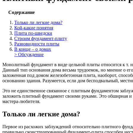
Содержание
Только ли легкие дома?
Кой-какие понятия
Плита по-шведски
Строим фундамент-плиту
Разновидности плиты
В конце – о домах
> Обсуждение
Монолитный фундамент в виде цельной плиты относится к т. 
Данный тип основания дома весьма трудоемок, но мнение о ег
заложенная под домом железобетонная плита, наоборот, способн
основанию здания. Разумеется, если дом бесподвальный, местн
Это не единственное связанное с плитным фундаментом заблужде
заложить плитный фундамент своими руками. Это обширная и т
мастера-любителя.
Только ли легкие дома?
Первое из расхожих заблуждений относительно плитного фунда
правильно сконструированный фундамент-плита способен нести 