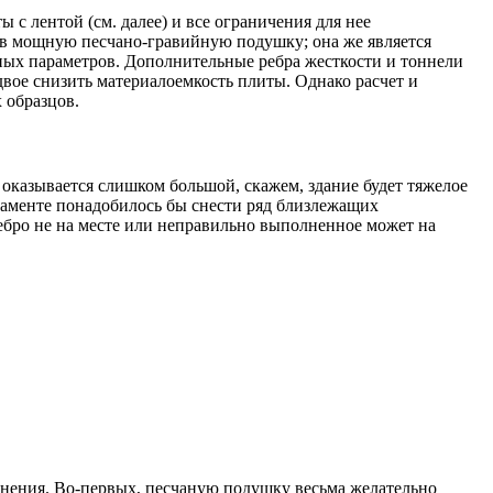
с лентой (см. далее) и все ограничения для нее
ю в мощную песчано-гравийную подушку; она же является
ных параметров. Дополнительные ребра жесткости и тоннели
вое снизить материалоемкость плиты. Однако расчет и
 образцов.
 оказывается слишком большой, скажем, здание будет тяжелое
даменте понадобилось бы снести ряд близлежащих
ребро не на месте или неправильно выполненное может на
снения. Во-первых, песчаную подушку весьма желательно