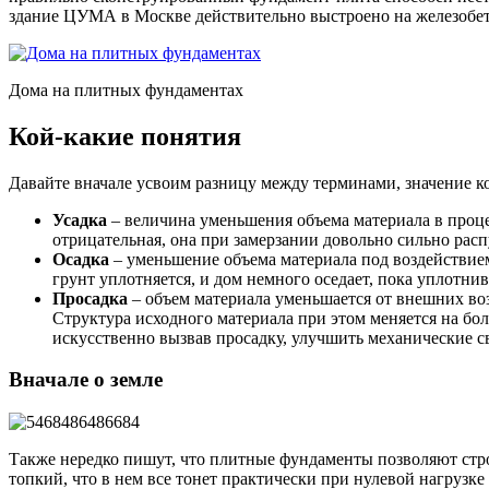
здание ЦУМА в Москве действительно выстроено на железобе
Дома на плитных фундаментах
Кой-какие понятия
Давайте вначале усвоим разницу между терминами, значение ко
Усадка
– величина уменьшения объема материала в процес
отрицательная, она при замерзании довольно сильно распу
Осадка
– уменьшение объема материала под воздействием
грунт уплотняется, и дом немного оседает, пока уплотнив
Просадка
– объем материала уменьшается от внешних воз
Структура исходного материала при этом меняется на боле
искусственно вызвав просадку, улучшить механические с
Вначале о земле
Также нередко пишут, что плитные фундаменты позволяют стро
топкий, что в нем все тонет практически при нулевой нагрузк