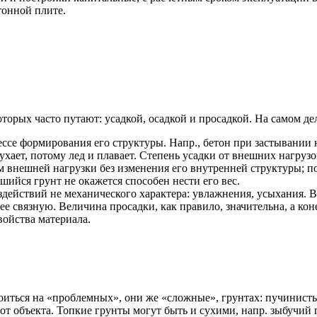
тонной плите.
торых часто путают: усадкой, осадкой и просадкой. На самом де
се формирования его структуры. Напр., бетон при застывании н
хает, потому лед и плавает. Степень усадки от внешних нагрузок
 внешней нагрузки без изменения его внутренней структуры; п
шийся грунт не окажется способен нести его вес.
действий не механического характера: увлажнения, усыхания. В
е связную. Величина просадки, как правило, значительна, а кон
войства материала.
иться на «проблемных», они же «сложные», грунтах: пучинисты
е от объекта. Топкие грунты могут быть и сухими, напр. зыбучи