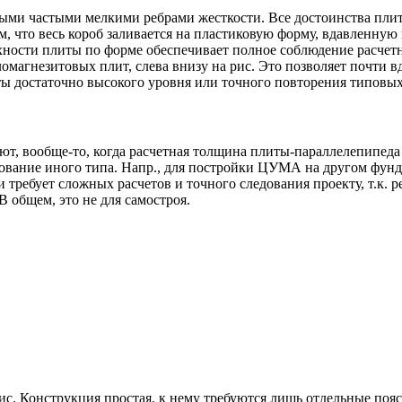
ми частыми мелкими ребрами жесткости. Все достоинства плиты 
м, что весь короб заливается на пластиковую форму, вдавленну
хности плиты по форме обеспечивает полное соблюдение расчет
магнезитовых плит, слева внизу на рис. Это позволяет почти вд
ы достаточно высокого уровня или точного повторения типовых
яют, вообще-то, когда расчетная толщина плиты-параллелепипеда
нование иного типа. Напр., для постройки ЦУМА на другом фун
 требует сложных расчетов и точного следования проекту, т.к. 
В общем, это не для самостроя.
ис. Конструкция простая, к нему требуются лишь отдельные поя