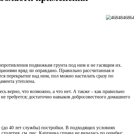
опротивления подвижкам грунта под ним и не гасящим их.
даниями вряд ли оправдано. Правильно рассчитанная и
тся перекрытие над ним, пол можно настилать сразу по
дамента утеплена.
сь верно, что возможно, а что нет. А также – как правильно
не требуется; достаточно навыков добросовестного домашнего
 (до 40 лет службы) постройки. В подходящих условиях
толетия, см. рис. Картинка справа не вкралась по ошибке;