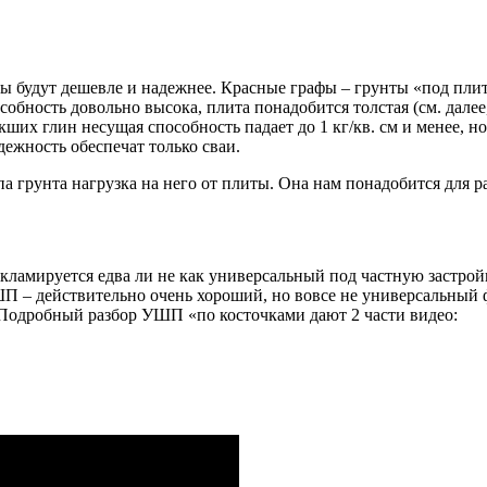
олбы будут дешевле и надежнее. Красные графы – грунты «под п
обность довольно высока, плита понадобится толстая (см. далее,
кших глин несущая способность падает до 1 кг/кв. см и менее, н
дежность обеспечат только сваи.
 грунта нагрузка на него от плиты. Она нам понадобится для ра
ламируется едва ли не как универсальный под частную застрой
 – действительно очень хороший, но вовсе не универсальный ф
 Подробный разбор УШП «по косточками дают 2 части видео: