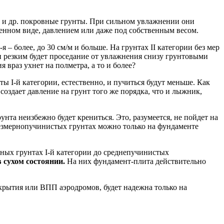
ы и др. покровные грунты. При сильном увлажнении они
енном виде, давлением или даже под собственным весом.
 – более, до 30 см/м и больше. На грунтах II категории без мер
 и резким будет проседание от увлажнения снизу грунтовыми
я враз ухнет на полметра, а то и более?
ы I-й категории, естественно, и пучиться будут меньше. Как
здает давление на грунт того же порядка, что и лыжник,
та неизбежно будет крениться. Это, разумеется, не пойдет на
резмернопучинистых грунтах можно только на фундаменте
чных грунтах I-й категории до среднепучинистых
в сухом состоянии.
На них фундамент-плита действительно
крытия или ВПП аэродромов, будет надежна только на