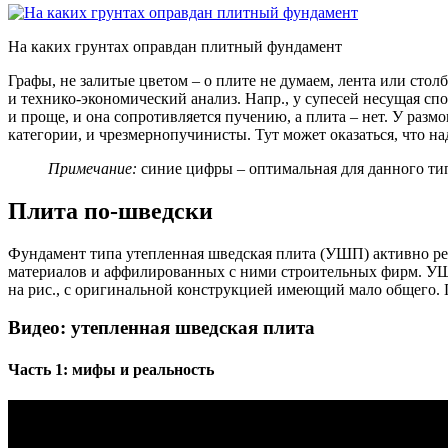
На каких грунтах оправдан плитный фундамент
Графы, не залитые цветом – о плите не думаем, лента или ст
и технико-экономический анализ. Напр., у супесей несущая спос
и проще, и она сопротивляется пучению, а плита – нет. У размо
категории, и чрезмернопучинисты. Тут может оказаться, что на
Примечание:
синие цифры – оптимальная для данного типа
Плита по-шведски
Фундамент типа утепленная шведская плита (УШП) активно рек
материалов и аффилированных с ними строительных фирм. УШП
на рис., с оригинальной конструкцией имеющий мало общего.
Видео: утепленная шведская плита
Часть 1: мифы и реальность