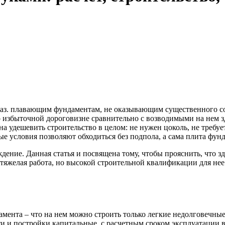
наз. плавающим фундаментам, не оказывающим существенного с
о избыточной дороговизне сравнительно с возводимыми на нем з
а удешевить строительство в целом: не нужен цоколь, не требуе
ые условия позволяют обходиться без подпола, а сама плита фун
ние. Данная статья и посвящена тому, чтобы прояснить, что зде
яжелая работа, но высокой строительной квалификации для нее 
мента – что на нем можно строить только легкие недолговечные
и постройки капитальные, с расчетным сроком эксплуатации в с