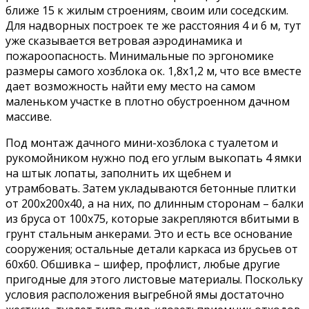
ближе 15 к жилым строениям, своим или соседским.
Для надворных построек те же расстояния 4 и 6 м, тут
уже сказывается ветровая аэродинамика и
пожароопасность. Минимальные по эргономике
размеры самого хозблока ок. 1,8х1,2 м, что все вместе
дает возможность найти ему место на самом
маленьком участке в плотно обустроенном дачном
массиве.
Под монтаж дачного мини-хозблока с туалетом и
рукомойником нужно под его углым выкопать 4 ямки
на штык лопаты, заполнить их щебнем и
утрамбовать. Затем укладываются бетонные плитки
от 200х200х40, а на них, по длинным сторонам – балки
из бруса от 100х75, которые закрепляются вбитыми в
грунт стальным анкерами. Это и есть все основание
сооружения; остальные детали каркаса из брусьев от
60х60. Обшивка – шифер, профлист, любые другие
пригодные для этого листовые материалы. Поскольку
условия расположения выгребной ямы достаточно