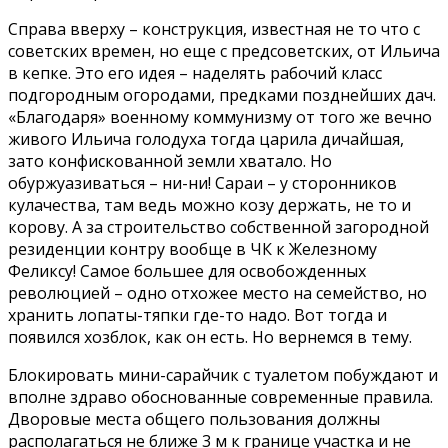
Справа вверху – конструкция, известная не то что с
советских времен, но еще с предсоветских, от Ильича
в кепке. Это его идея – наделять рабочий класс
подгородным огородами, предками позднейших дач.
«Благодаря» военному коммунизму от того же вечно
живого Ильича голодуха тогда царила дичайшая,
зато конфискованной земли хватало. Но
обуржуазиваться – ни-ни! Сараи – у сторонников
кулачества, там ведь можно козу держать, не то и
корову. А за строительство собственной загородной
резиденции контру вообще в ЧК к Железному
Феликсу! Самое большее для освобожденных
революцией – одно отхожее место на семейство, но
хранить лопаты-тяпки где-то надо. Вот тогда и
появился хозблок, как он есть. Но вернемся в тему.
Блокировать мини-сарайчик с туалетом побуждают и
вполне здраво обоснованные современные правила.
Дворовые места общего пользования должны
располагаться не ближе 3 м к границе участка и не