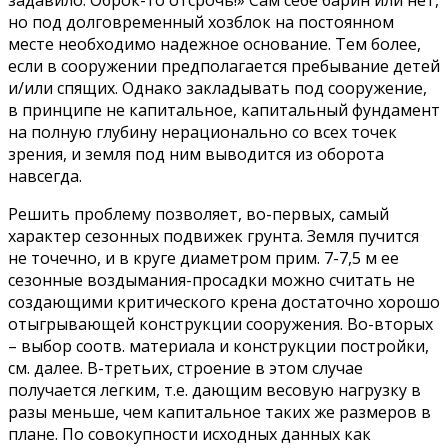
но под долговременный хозблок на постоянном
месте необходимо надежное основание. Тем более,
если в сооружении предполагается пребывание детей
и/или спящих. Однако закладывать под сооружение,
в принципе не капитальное, капитальный фундамент
на полную глубину нерационально со всех точек
зрения, и земля под ним выводится из оборота
навсегда.
Решить проблему позволяет, во-первых, самый
характер сезонных подвижек грунта. Земля пучится
не точечно, и в круге диаметром прим. 7-7,5 м ее
сезонные воздымания-просадки можно считать не
создающими критического крена достаточно хорошо
отыгрывающей конструкции сооружения. Во-вторых
– выбор соотв. материала и конструкции постройки,
см. далее. В-третьих, строение в этом случае
получается легким, т.е. дающим весовую нагрузку в
разы меньше, чем капитальное таких же размеров в
плане. По совокупности исходных данных как