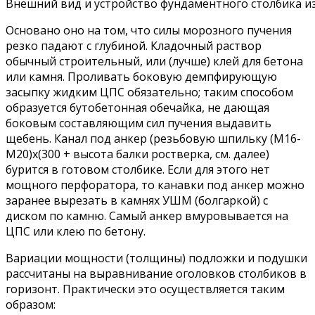
Внешний вид и устройство фундаментного столбика и
Основано оно на том, что силы морозного пучения
резко падают с глубиной. Кладочный раствор
обычный строительный, или (лучше) клей для бетона
или камня. Проливать боковую демпфирующую
засыпку жидким ЦПС обязательно; таким способом
образуется бутобетонная обечайка, не дающая
боковым составляющим сил пучения выдавить
щебень. Канал под анкер (резьбовую шпильку (М16-
М20)х(300 + высота балки ростверка, см. далее)
бурится в готовом столбике. Если для этого нет
мощного перфоратора, то канавки под анкер можно
заранее вырезать в камнях УШМ (болгаркой) с
диском по камню. Самый анкер вмуровывается на
ЦПС или клею по бетону.
Вариации мощности (толщины) подложки и подушки
рассчитаны на выравнивание оголовков столбиков в
горизонт. Практически это осуществляется таким
образом: