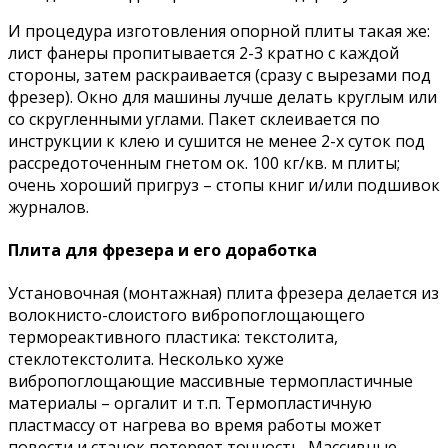
И процедура изготовления опорной плиты такая же:
лист фанеры пропитывается 2-3 кратно с каждой
стороны, затем раскраивается (сразу с вырезами под
фрезер). Окно для машины лучше делать круглым или
со скругленными углами. Пакет склеивается по
инструкции к клею и сушится не менее 2-х суток под
рассредоточенным гнетом ок. 100 кг/кв. м плиты;
очень хороший пригруз – стопы книг и/или подшивок
журналов.
Плита для фрезера и его доработка
Установочная (монтажная) плита фрезера делается из
волокнисто-слоистого вибропоглощающего
термореактивного пластика: текстолита,
стеклотекстолита. Несколько хуже
вибропоглощающие массивные термопластичные
материалы – оргалит и т.п. Термопластичную
пластмассу от нагрева во время работы может
повести и станок потеряет точность. Массивные