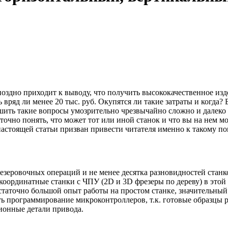
и поздно приходит к выводу, что получить высококачественное и
вряд ли менее 20 тыс. руб. Окупятся ли такие затраты и когда?
ть такие вопросы умозрительно чрезвычайно сложно и далеко н
очно понять, что может тот или иной станок и что вы на нем мо
 настоящей статьи призван привести читателя именно к такому п
езеровочных операций и не менее десятка разновидностей станко
оординатные станки с ЧПУ (2D и 3D фрезеры по дереву) в этой 
остаточно большой опыт работы на простом станке, значительный
ть программирование микроконтроллеров, т.к. готовые образцы 
ионные детали привода.