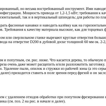
зированный, но весьма востребованный инструмент. Ими наводят
нфигурации. Мощность привода от 1,2-1,5 кВт; требования к каче
зонтальный, так и в вертикальный шпиндель; для работы по пла
ть фасонные канавки и наводить калёвку как на горизонтальном
 Требования к качеству материала высокие, как для торцевых ф
рном или сверлильном станке вырезают круглые отверстия больш
вода на отверстие D200 в дубовой доске толщиной 60 мм ок. 2-2,
 и попутным, см. рис. ниже. Что касается дерева, то обычную 
реза очень даже может расщепить и/или разлохматить заготовку.
. Удаление пыли, опилок и стружки из рабочей зоны (а это серь
далее) приходится ставить в поле зрения перед фрезой и он засл
м с удалением отходов обработки при попутном фрезеровании нет,
 (см. поз. 2 на рис. в начале и далее).