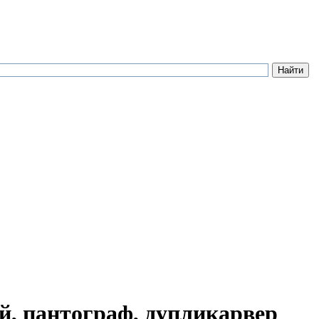
й, пантограф, дупликарвер