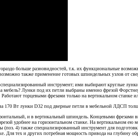
ораздо больше разновидностей, т.к. их функциональные возмож
возможно также применение готовых шпиндельных узлов от све
) – специализированный инструмент; ими выбирают круглые лунк
на мебель? Лунки под их петли выбраны именно фрезой Форстнер
. Работают торцевыми фрезами только на вертикальном станке и
а 170 Вт лунки D32 под дверные петли в мебельной ЛДСП толщи
ризонтальный, и в вертикальный шпиндель. Концевыми фрезами в
резой удобнее на горизонтальном станке. На вертикальном ею м
ы (поз. 4) также специализированный инструмент для подготовк
. Для тех и других потребная мощность привода на глубину обра