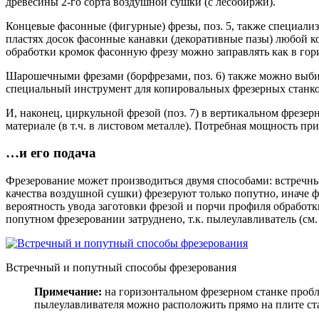
древесины 2-го сорта воздушной сушки (с лесобиржи).
Концевые фасонные (фигурные) фрезы, поз. 5, также специали
пластях досок фасонные канавки (декоративные пазы) любой ко
обработки кромок фасонную фрезу можно заправлять как в гори
Шарошечными фрезами (борфрезами, поз. 6) также можно выбира
специальный инструмент для копировальных фрезерных станков.
И, наконец, циркульной фрезой (поз. 7) в вертикальном фрезе
материале (в т.ч. в листовом металле). Потребная мощность при
…и его подача
Фрезерование может производиться двумя способами: встречным
качества воздушной сушки) фрезеруют только попутно, иначе ф
вероятность увода заготовки фрезой и порчи профиля обработки
попутном фрезеровании затруднено, т.к. пылеулавливатель (см. 
Встречный и попутный способы фрезерования
Примечание:
на горизонтальном фрезерном станке пробле
пылеулавливателя можно расположить прямо на плите станка