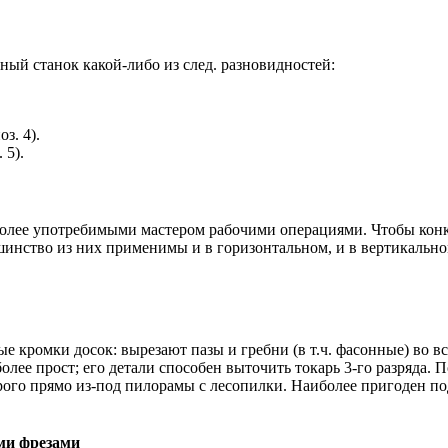
ный станок какой-либо из след. разновидностей:
з. 4).
 5).
иболее употребимыми мастером рабочими операциями. Чтобы конк
шинство из них применимы и в горизонтальном, и в вертикально
ые кромки досок: вырезают пазы и гребни (в т.ч. фасонные) во 
более прост; его детали способен выточить токарь 3-го разряда.
ырого прямо из-под пилорамы с лесопилки. Наиболее пригоден по
ми фрезами