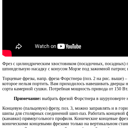
Фрез с цилиндрическим хвостовиком (посадочных, посадных) г
шпиндельную насадку с конусом Морзе под зажимной патрон; 
Торцевые фрезы, напр. фреза Форстнера (поз. 2 на рис. выше
которое нельзя портить. Вам приходилось навешивать дверцы 
сорта камерной сушки. Потребная мощность привода от 150 Вт
Примечание:
выбрать фрезой Форстнера в шуруповерте н
Концевую (пальцевую) фрезу, поз. 3, можно заправлять и в го
шипы для столярных соединений шип-паз. Работать концевой ф
(канавки) прямоугольного профиля. Конические концевые фрез
коническими концевыми фрезами только на вертикальном станке