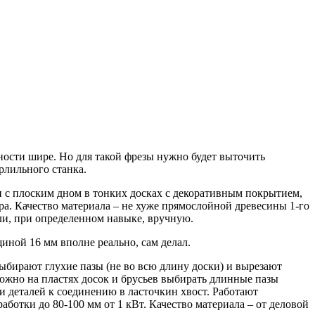
ности шире. Но для такой фрезы нужно будет выточить
рлильного станка.
и с плоским дном в тонких досках с декоративным покрытием,
а. Качество материала – не хуже прямослойной древесины 1-го
ли, при определенном навыке, вручную.
ной 16 мм вполне реально, сам делал.
ыбирают глухие пазы (не во всю длину доски) и вырезают
ожно на пластях досок и брусьев выбирать длинные пазы
и деталей к соединению в ласточкин хвост. Работают
ботки до 80-100 мм от 1 кВт. Качество материала – от деловой