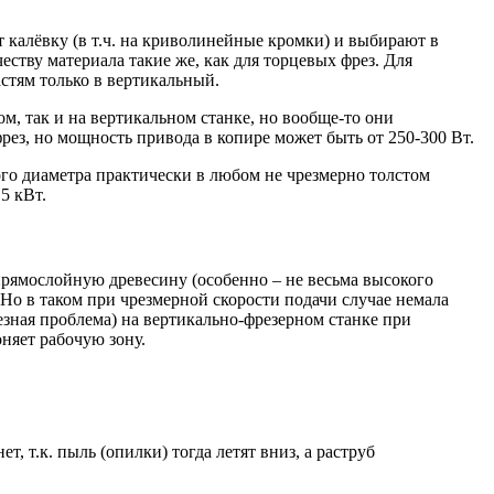
 калёвку (в т.ч. на криволинейные кромки) и выбирают в
ству материала такие же, как для торцевых фрез. Для
стям только в вертикальный.
, так и на вертикальном станке, но вообще-то они
рез, но мощность привода в копире может быть от 250-300 Вт.
ого диаметра практически в любом не чрезмерно толстом
5 кВт.
прямослойную древесину (особенно – не весьма высокого
 Но в таком при чрезмерной скорости подачи случае немала
езная проблема) на вертикально-фрезерном станке при
оняет рабочую зону.
 т.к. пыль (опилки) тогда летят вниз, а раструб