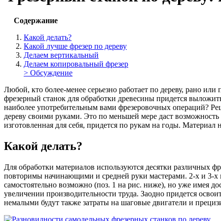
Содержание
Какой делать?
Какой лучше фрезер по дереву
Делаем вертикальный
Делаем копировальный фрезер
> Обсуждение
Любой, кто более-менее серьезно работает по дереву, рано ил
фрезерный станок для обработки древесины придется выложить 
наиболее употребительным вами фрезеровочных операций? Реши
дереву своими руками. Это по меньшей мере даст возможность т
изготовленная для себя, придется по рукам на годы. Материал
Какой делать?
Для обработки материалов используются десятки различных фр
повторимы начинающими и средней руки мастерами. 2-х и 3-х к
самостоятельно возможно (поз. 1 на рис. ниже), но уже имея д
увеличении производительности труда. Заодно придется освои
немалыми будут также затраты на шаговые двигатели и прециз