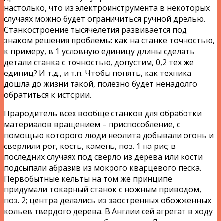
настолько, что из электроинструмента в некоторых
случаях можно будет ограничиться ручной дрелью.
Станкостроение тысячелетия развивается под
знаком решения проблемы: как на станке точностью,
к примеру, в 1 условную единицу длины сделать
детали станка с точностью, допустим, 0,2 тех же
единиц? И т.д., и т.п. Чтобы понять, как техника
дошла до жизни такой, полезно будет ненадолго
обратиться к истории.
Прародитель всех вообще станков для обработки
материалов вращением – приспособление, с
помощью которого люди неолита добывали огонь и
сверлили рог, кость, камень, поз. 1 на рис; в
последних случаях под сверло из дерева или кости
подсыпали абразив из мокрого кварцевого песка.
Первобытные кельты на том же принципе
придумали токарный станок с ножным приводом,
поз. 2; центра делались из заостренных обожженных
кольев твердого дерева. В Англии сей агрегат в ходу