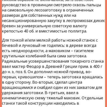
руководство в провинции смотрело сквозь пальцы
на самовольную лесозаготовку в ограниченных
размерах для собственных нужд или на
несанкционированную закупку в леспромхозах диких
бревен за универсальную советскую валюту
крепостью 40 об. и вместимостью поллитра.
Для тонкой и/или мелкой работы ножной станок с
бечевой и лучковый не годились: в дереве всегда
есть неоднородности, а маховиком – гасителем
крутильных колебаний была сама заготовка.
Радикальные усовершенствования токарного станка
ввел мастер Феодор в Древней Греции прим. в 400 г
до н. э, поз. 6. Он дополнил ножной привод, во-
первых, кривошипом – теперь заготовка вращалась
в одну сторону. Во-вторых, сделал центра
вращающимися и снабдил один из них захватом для
удержания заготовки. В-третьих, ввел в
кинематическую схему тяжелый маховик. Отдельные
станки такой конструкции находились в