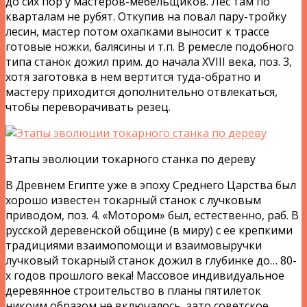
до сих пор у мастеров-мебельщиков. Лес там по
кварталам не рубят. Откупив на повал пару-тройку
лесин, мастер потом охапками выносит к трассе
готовые ножки, балясины и т.п. В ремесле подобного
типа станок дожил прим. до начала XVIII века, поз. 3,
хотя заготовка в нем вертится туда-обратно и
мастеру приходится дополнительно отвлекаться,
чтобы переворачивать резец.
Этапы эволюции токарного станка по дереву
В Древнем Египте уже в эпоху Среднего Царства был
хорошо известен токарный станок с лучковым
приводом, поз. 4. «Мотором» был, естественно, раб. В
русской деревенской общине (в миру) с ее крепкими
традициями взаимопомощи и взаимовыручки
лучковый токарный станок дожил в глубинке до… 80-
х годов прошлого века! Массовое индивидуальное
деревянное строительство в планы пятилеток
никоим образом не включалось, зато советское