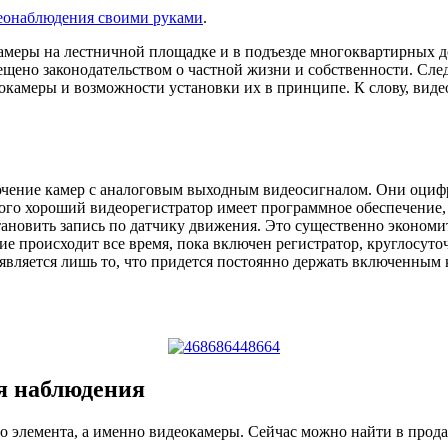
еонаблюдения своими руками
.
камеры на лестничной площадке и в подъезде многоквартирных д
ещено законодательством о частной жизни и собственности. Сл
амеры и возможности установки их в принципе. К слову, видео
чение камер с аналоговым выходным видеосигналом. Они оцифр
этого хороший видеорегистратор имеет программное обеспечение
ановить запись по датчику движения. Это существенно экономит
ие происходит все время, пока включен регистратор, круглосуто
является лишь то, что придется постоянно держать включенным
я наблюдения
го элемента, а именно видеокамеры. Сейчас можно найти в прод