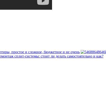
ртиры, простое и сложное, бюджетное и не очень
емонтаж сплит-системы: стоит ли делать самостоятельно и как?