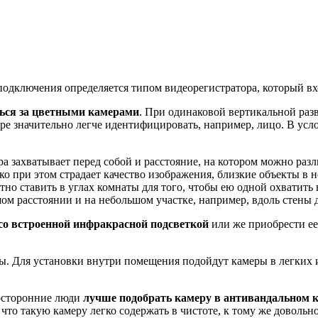
подключения определяется типом видеорегистратора, который вх
ться за цветными камерами
. При одинаковой вертикальной разв
амере значительно легче идентифицировать, например, лицо. В у
а захватывает перед собой и расстояние, на котором можно разли
ко при этом страдает качество изображения, близкие объекты в 
но ставить в углах комнаты для того, чтобы ею одной охватить 
шом расстоянии и на небольшом участке, например, вдоль стены 
со встроенной инфракрасной подсветкой
или же приобрести ее
ры. Для установки внутри помещения подойдут камеры в легких
посторонние люди
лучше подобрать камеру в антивандальном 
то такую камеру легко содержать в чистоте, к тому же довольно