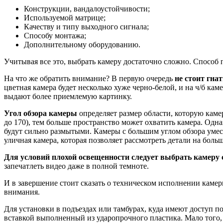
Конструкции, вандалоустойчивости;
Используемой матрице;
Качеству и типу выходного сигнала;
Способу монтажа;
Дополнительному оборудованию.
Учитывая все это, выбрать камеру достаточно сложно. Способ 
На что же обратить внимание? В первую очередь
не стоит гна
цветная камера будет несколько хуже черно-белой, и на ч/б к
выдают более приемлемую картинку.
Угол обзора камеры
определяет размер области, которую камер
до 170), тем больше пространство может охватить камера. Одна
будут сильно размытыми. Камеры с большим углом обзора умест
уличная камера, которая позволяет рассмотреть детали на боль
Для условий плохой освещенности следует выбрать камеру 
запечатлеть видео даже в полной темноте.
И в завершение стоит сказать о техническом исполнении каме
внимания.
Для установки в подъездах или тамбурах, куда имеют доступ 
вставкой выполненный из ударопрочного пластика. Мало того, ч