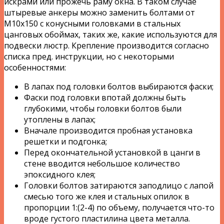
искрами или прожечь раму окна. В таком случае
штыревые анкеры можно заменить болтами от
М10х150 с конусными головками в стальных
цанговых обоймах, таких же, какие используются для
подвески люстр. Крепление производится согласно
списка пред. инструкции, но с некоторыми
особенностями:
В лапах под головки болтов выбираются фаски;
Фаски под головки впотай должны быть
глубокими, чтобы головки болтов были
утоплены в лапах;
Вначале производится пробная установка
решетки и подгонка;
Перед окончательной установкой в цанги в
стене вводится небольшое количество
эпоксидного клея;
Головки болтов затираются заподлицо с лапой
смесью того же клея и стальных опилок в
пропорции 1:(2-4) по объему, получается что-то
вроде густого пластилина цвета металла.