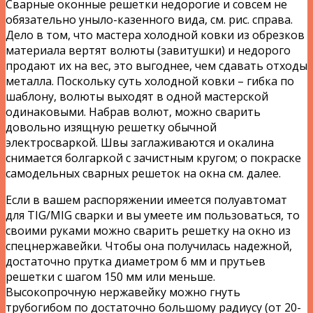
Сварные оконные решетки недорогие и совсем не
обязательно уныло-казенного вида, см. рис. справа.
Дело в том, что мастера холодной ковки из обрезков
материала вертят волюты (завитушки) и недорого
продают их на вес, это выгоднее, чем сдавать отходы
металла. Поскольку суть холодной ковки – гибка по
шаблону, волюты выходят в одной мастерской
одинаковыми. Набрав волют, можно сварить
довольно изящную решетку обычной
электросваркой. Швы заглаживаются и окалина
снимается болгаркой с зачистным кругом; о покраске
самодельных сварных решеток на окна см. далее.
Если в вашем распоряжении имеется полуавтомат
для TIG/MIG сварки и вы умеете им пользоваться, то
своими руками можно сварить решетку на окно из
спецнержавейки. Чтобы она получилась надежной,
достаточно прутка диаметром 6 мм и прутьев
решетки с шагом 150 мм или меньше.
Высокопрочную нержавейку можно гнуть
трубогибом по достаточно большому радиусу (от 20-