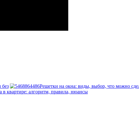
 без
Решетки на окна: виды, выбор, что можно сдел
 в квартире: алгоритм, правила, нюансы