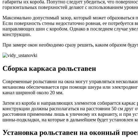
габариты их короба. Попутно следует убедиться, что поверхно
горизонтальных поверхностей делают с использованием уровня
Максимально допустимый зазор, который может образоваться п
Если поверхность стены недостаточно ровная, ее потребуется 
направляющих шин с коробом. Однако в последнем случае увел
конструкции.
При замере окон необходимо сразу решить, каким образом буду
Сборка каркаса рольставен
Современные рольставни на окна могут управляться нескольки
механизма обеспечивается при помощи шнура или электродвигате
канал шириной около 20 мм.
Затем из короба и направляющих элементов собирается каркас р
конструкции должны располагаться на расстоянии 50 см друг о
расстояния применимы лишь к уличному их варианту, и при ус
шины-подкладки, на которые в дальнейшем будет установлен к
Установка рольставен на оконный про