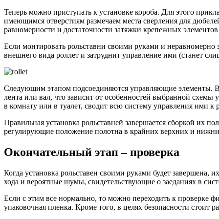
Теперь можно приступать к установке короба. Для этого прик
имеющимся отверстиям размечаем места сверления для дюбелей
равномерности и достаточности затяжки крепежных элементов 
Если монтировать рольставни своими руками и неравномерно за
внешнего вида роллет и затруднит управление ими (станет слиш
Следующим этапом подсоединяются управляющие элементы. В со
лента или вал, что зависит от особенностей выбранной схемы
в комнату или в туалет, сводит всю систему управления ими к
Правильная установка рольставней завершается сборкой их пол
регулирующие положение полотна в крайних верхних и нижних
Окончательный этап – проверка
Когда установка рольставен своими руками будет завершена, их
хода и вероятные шумы, свидетельствующие о заеданиях в сист
Если с этим все нормально, то можно переходить к проверке фи
упаковочная пленка. Кроме того, в целях безопасности стоит 