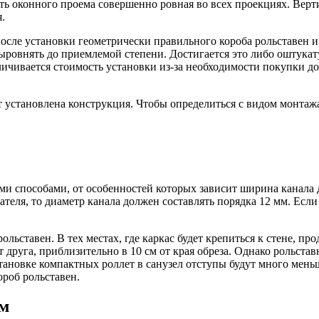
сть оконного проема совершенно ровная во всех проекциях. Вер
.
осле установки геометрически правильного короба рольставен 
выровнять до приемлемой степени. Достигается это либо оштука
ичивается стоимость установки из-за необходимости покупки до
т установлена конструкция. Чтобы определиться с видом монтаж
ми способами, от особенностей которых зависит ширина канала 
ля, то диаметр канала должен составлять порядка 12 мм. Если б
ольставен. В тех местах, где каркас будет крепиться к стене, п
т друга, приблизительно в 10 см от края обреза. Однако рольст
тановке компактных роллет в санузел отступы будут много меньш
ороб рольставен.
ем