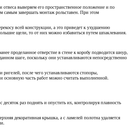
и отвеса выверяем его пространственное положение и по
ем самым завершать монтаж рольставен. При этом
рекосу всей конструкции, а это приведет к ухудшению
ебольшие щели, то от них можно избавиться путем шпаклевания.
нее проделанное отверстие в стене к коробу подводится шнур,
 данном шаге, поскольку они устанавливаются непосредственно
и ригелей, после чего устанавливаются стопоры,
и основную часть работ можно считать выполненной.
с десяток раз поднять и опустить их, контролируя плавность
ерхняя декоративная крышка, а с ламелей полотна удаляется
ми.