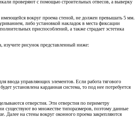
тикали проверяют с помощью строительных отвесов, а выверку
и имеющейся вокруг проема стеной, не должен превышать 5 мм.
туриванием, либо установкой накладок в места фиксации
полнительных приспособлений, а также страдает эстетика
а, изучите рисунок представленный ниже:
для ввода управляющих элементов. Если работа тягового
удет установлена карданная система, то под нее потребуется
роделываются отверстия. Эти отверстия по периметру
авни существуют во множестве типоразмеров, поэтому данные
е. Далее на стены вокруг оконного проема закрепляются