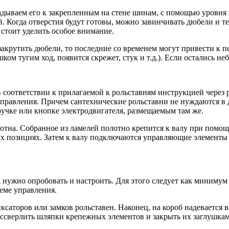
ладываем его к закрепленным на стене шинам, с помощью уровня 
. Когда отверстия будут готовы, можно завинчивать дюбели и т
стоит уделить особое внимание.
крутить дюбели, то последние со временем могут привести к пе
ком тугим ход, появится скрежет, стук и т.д.). Если остались н
ответствии к прилагаемой к рольставням инструкцией через ра
 управления. Причем сантехнические рольставни не нуждаются в
 ручке или кнопке электродвигателя, размещаемым там же.
отна. Собранное из ламелей полотно крепится к валу при помощ
 позициях. Затем к валу подключаются управляющие элементы 
 нужно опробовать и настроить. Для этого следует как минимум 
еме управления.
ксаторов или замков рольставен. Наконец, на короб надевается в
рассверлить шляпки крепежных элементов и закрыть их заглушка