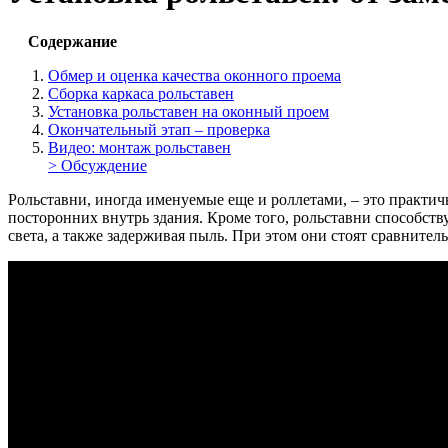
Содержание
Обмер и оценка качества оконного проема
Сборка каркаса рольставен
Установка рольставен на оконный проем
Окончательный этап – проверка
Видео: монтаж рольставен
> Обсуждение
Рольставни, иногда именуемые еще и роллетами, – это практи
посторонних внутрь здания. Кроме того, рольставни способст
света, а также задерживая пыль. При этом они стоят сравните